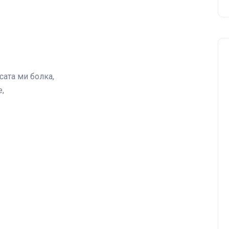
сата ми болка,
,