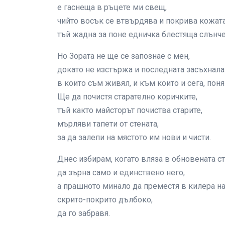
е гаснеща в ръцете ми свещ,
чийто восък се втвърдява и покрива кожата
тъй жадна за поне едничка блестяща слънче
Но Зората не ще се запознае с мен,
докато не изстържа и последната засъхнала
в които съм живял, и към които и сега, пон
Ще да почистя старателно коричките,
тъй както майсторът почиства старите,
мърляви тапети от стената,
за да залепи на мястото им нови и чисти.
Днес избирам, когато вляза в обновената ст
да зърна само и единствено него,
а прашното минало да преместя в килера на
скрито-покрито дълбоко,
да го забравя.