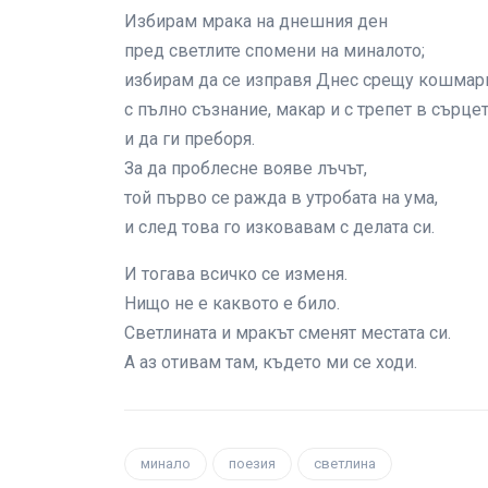
Избирам мрака на днешния ден
пред светлите спомени на миналото;
избирам да се изправя Днес срещу кошмари
с пълно съзнание, макар и с трепет в сърцет
и да ги преборя.
За да проблесне вояве лъчът,
той първо се ражда в утробата на ума,
и след това го изковавам с делата си.
И тогава всичко се изменя.
Нищо не е каквото е било.
Светлината и мракът сменят местата си.
А аз отивам там, където ми се ходи.
минало
поезия
светлина