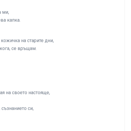
 ми,
ва капка.
 кожичка на старите дни,
якога, се връщам.
ая на своето настояще,
 съзнанието си,