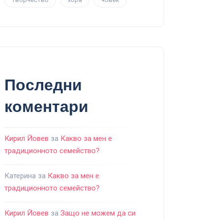
Последни
коментари
Кирил Йовев
за
Какво за мен е
традиционното семейство?
Катерина
за
Какво за мен е
традиционното семейство?
Кирил Йовев
за
Защо не можем да си