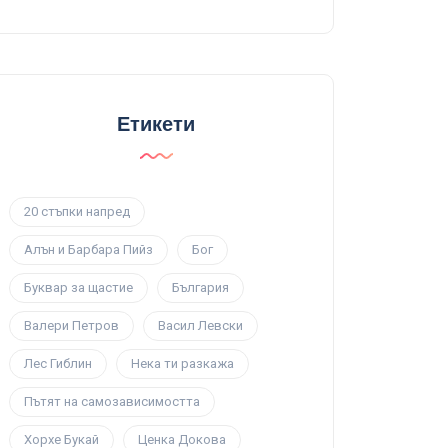
Етикети
20 стъпки напред
Алън и Барбара Пийз
Бог
Буквар за щастие
България
Валери Петров
Васил Левски
Лес Гиблин
Нека ти разкажа
Пътят на самозависимостта
Хорхе Букай
Ценка Докова