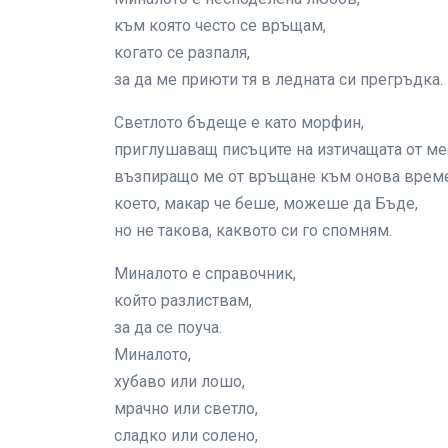
към която често се връщам,
когато се разпаля,
за да ме приюти тя в ледната си прегръдка.
Светлото бъдеще е като морфин,
приглушаващ писъците на изтичащата от ме
възпиращо ме от връщане към онова време
което, макар че беше, можеше да Бъде,
но не такова, каквото си го спомням.
Миналото е справочник,
който разлиствам,
за да се поуча.
Миналото,
хубаво или лошо,
мрачно или светло,
сладко или солено,