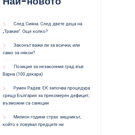
Най-новото
След Сияна. След двете деца на
„Тракия“. Още колко?
Законът важи ли за всички, или
само за някои?
Позиция за незаконния град във
Варна (100 декара)
Румен Радев: ЕК започва процедура
срещу България за прекомерен дефицит,
възможни са санкции
Милион години страх: хищникът,
който е ловувал предците ни