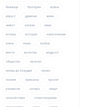
бежанци
българия
война
вяра-2
думички
жени
живот
залези
зима
истина
история
капитализъм
книги
лъжа
любов
мечти
молитва
мъдрост
общество
писател
писма до Клаудия
писмо
поезия
приказка
пролет
размисли
сатира
смърт
спокойствие
стихотворение
творчество
хора
човек