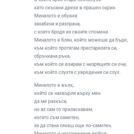
като скъсани дрехи в прашен скрин.
Миналото е обувка
захабена и разпрана,
с която бродя из своите спомени.
Миналото е блян, който можеше да бъде,
към който протягам престарялата си,
сбръчкана ръка,
към който се взирам с незрящите си очи,
към който слухтя с увредения си слух.
Миналото е вълк,
който се нахвърля върху мен
да ме разкъса,
но аз сам го приласкавам,
когато съм самотен,
за да стана сякаш още по-самотен.
Миналото е несподелена любов,