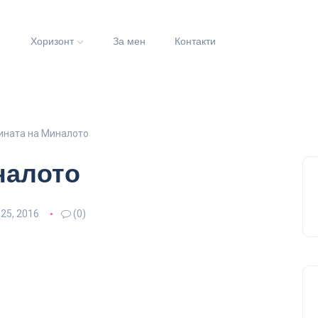
и
Хоризонт
За мен
Контакти
ината на Миналото
налото
25, 2016
(0)