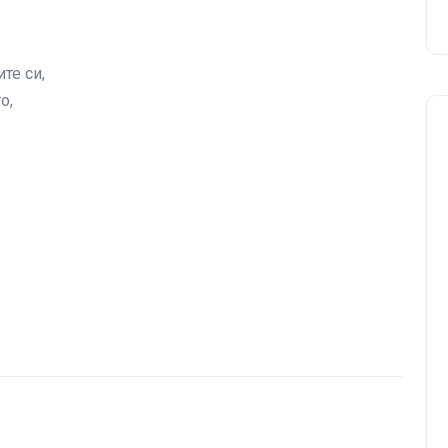
те си,
о,