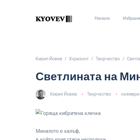
Начало
Избран
Кирил Йовев
Хоризонт
Творчество
Светл
Светлината на Ми
Кирил Йовев
Творчество
ноември 
Миналото е калъф,
в който крия стари несполуки