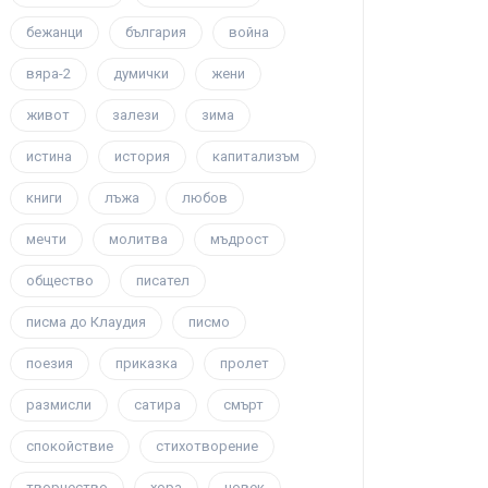
бежанци
българия
война
вяра-2
думички
жени
живот
залези
зима
истина
история
капитализъм
книги
лъжа
любов
мечти
молитва
мъдрост
общество
писател
писма до Клаудия
писмо
поезия
приказка
пролет
размисли
сатира
смърт
спокойствие
стихотворение
творчество
хора
човек