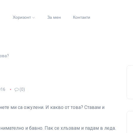
и
Хоризонт
За мен
Контакти
това?
016
(0)
енете ми са ожулени. И какво от това? Ставам и
внимателно и бавно. Пак се хлъзвам и падам в леда.