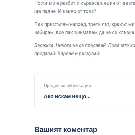
Носът ми е разбит и кървясал, един от дват
ще падне. И какво от това?
Пак пристъпям напред, трети път, кракът ми
набирам, все пак внимавам да не се хлъзна 
Бележка. Никога не се предавай. Повечето хо
предавай! Вярвай и рискувай!
Предишна публикация
Ако искам нещо…
Вашият коментар