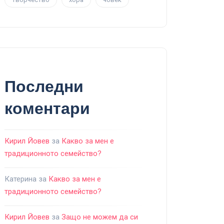
Последни
коментари
Кирил Йовев
за
Какво за мен е
традиционното семейство?
Катерина
за
Какво за мен е
традиционното семейство?
Кирил Йовев
за
Защо не можем да си