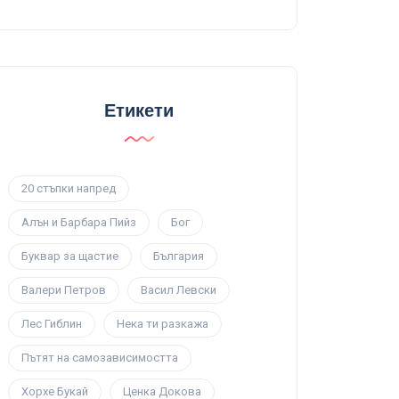
Етикети
20 стъпки напред
Алън и Барбара Пийз
Бог
Буквар за щастие
България
Валери Петров
Васил Левски
Лес Гиблин
Нека ти разкажа
Пътят на самозависимостта
Хорхе Букай
Ценка Докова