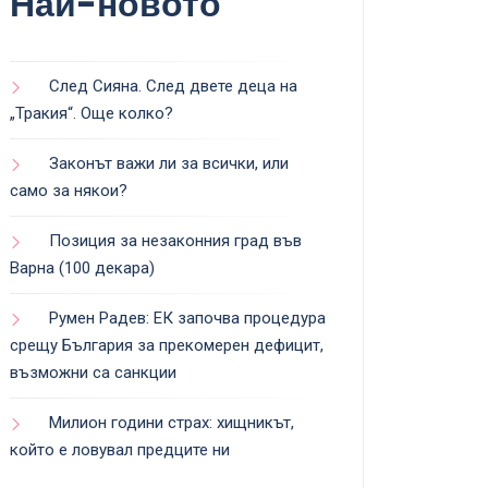
Най-новото
След Сияна. След двете деца на
„Тракия“. Още колко?
Законът важи ли за всички, или
само за някои?
Позиция за незаконния град във
Варна (100 декара)
Румен Радев: ЕК започва процедура
срещу България за прекомерен дефицит,
възможни са санкции
Милион години страх: хищникът,
който е ловувал предците ни