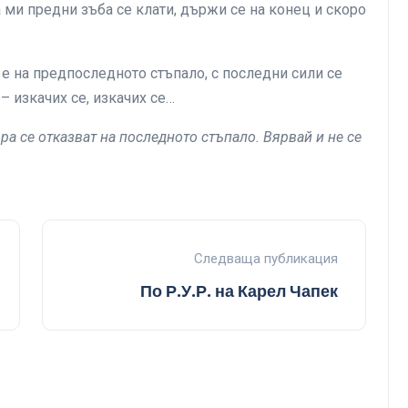
а ми предни зъба се клати, държи се на конец и скоро
 е на предпоследното стъпало, с последни сили се
– изкачих се, изкачих се…
ра се отказват на последното стъпало. Вярвай и не се
Следваща публикация
По Р.У.Р. на Карел Чапек