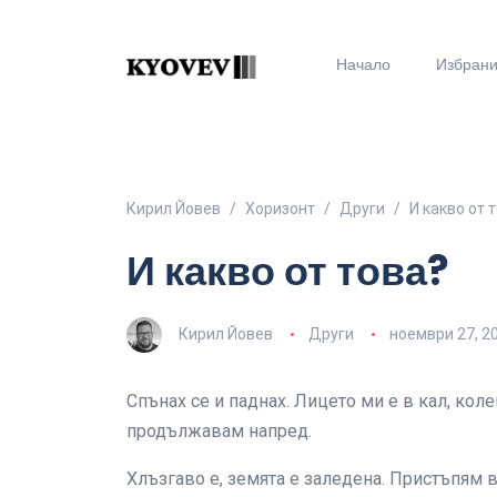
Начало
Избран
Кирил Йовев
Хоризонт
Други
И какво от 
И какво от това?
Кирил Йовев
Други
ноември 27, 2
Спънах се и паднах. Лицето ми е в кал, кол
продължавам напред.
Хлъзгаво е, земята е заледена. Пристъпям 