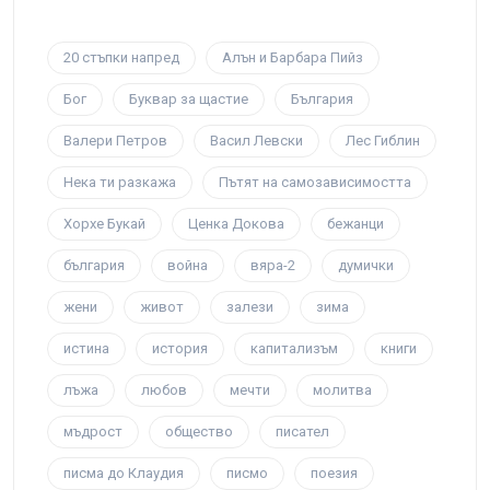
20 стъпки напред
Алън и Барбара Пийз
Бог
Буквар за щастие
България
Валери Петров
Васил Левски
Лес Гиблин
Нека ти разкажа
Пътят на самозависимостта
Хорхе Букай
Ценка Докова
бежанци
българия
война
вяра-2
думички
жени
живот
залези
зима
истина
история
капитализъм
книги
лъжа
любов
мечти
молитва
мъдрост
общество
писател
писма до Клаудия
писмо
поезия