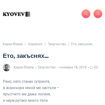
Кирил Йовев
Хоризонт
Творчество
Ето, закъснях…
Ето, закъснях…
Кирил Йовев
Творчество
ноември 18, 2018
(0)
Рано, като станах сутринта,
в асансьора някой ме настъпи –
пръстчето ми даже посиня,
и наум ругаех много пъти.