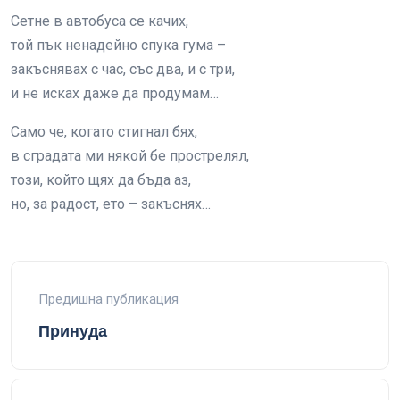
Сетне в автобуса се качих,
той пък ненадейно спука гума –
закъснявах с час, със два, и с три,
и не исках даже да продумам…
Само че, когато стигнал бях,
в сградата ми някой бе прострелял,
този, който щях да бъда аз,
но, за радост, ето – закъснях…
Предишна публикация
Принуда