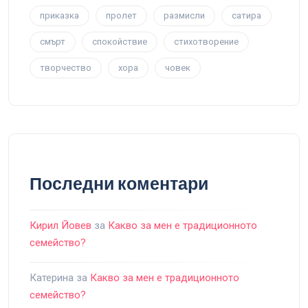
приказка
пролет
размисли
сатира
смърт
спокойствие
стихотворение
творчество
хора
човек
Последни коментари
Кирил Йовев
за
Какво за мен е традиционното
семейство?
Катерина
за
Какво за мен е традиционното
семейство?