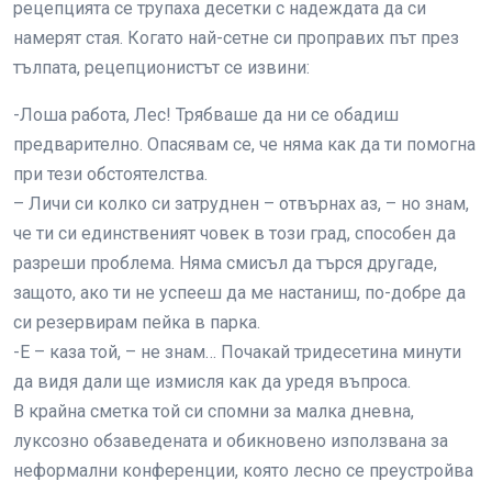
рецепцията се трупаха десетки с надеждата да си
намерят стая. Когато най-сетне си проправих път през
тълпата, рецепционистът се извини:
-Лоша работа, Лес! Трябваше да ни се обадиш
предварително. Опасявам се, че няма как да ти помогна
при тези обстоятелства.
– Личи си колко си затруднен – отвърнах аз, – но знам,
че ти си единственият човек в този град, способен да
разреши проблема. Няма смисъл да търся другаде,
защото, ако ти не успееш да ме настаниш, по-добре да
си резервирам пейка в парка.
-Е – каза той, – не знам… Почакай тридесетина минути
да видя дали ще измисля как да уредя въпроса.
В крайна сметка той си спомни за малка дневна,
луксозно обзаведената и обикновено използвана за
неформални конференции, която лесно се преустройва