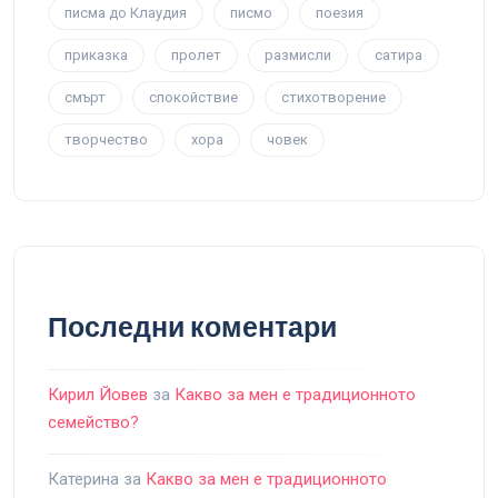
писма до Клаудия
писмо
поезия
приказка
пролет
размисли
сатира
смърт
спокойствие
стихотворение
творчество
хора
човек
Последни коментари
Кирил Йовев
за
Какво за мен е традиционното
семейство?
Катерина
за
Какво за мен е традиционното