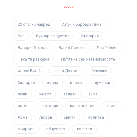
20 стъпки напред
Алън и Барбара Пийз
Бог
Буквар за щастие
България
Валери Петров
Васил Левски
Лес Гиблин
Нека ти разкажа
Пътят на самозависимостта
Хорхе Букай
Ценка Докова
бежанци
българия
война
вяра-2
думички
жени
живот
залези
зима
истина
история
капитализъм
книги
лъжа
любов
мечти
молитва
мъдрост
общество
писател