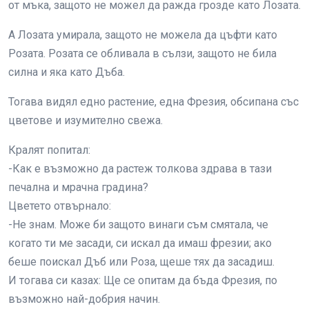
от мъка, защото не можел да ражда грозде като Лозата.
А Лозата умирала, защото не можела да цъфти като
Розата. Розата се обливала в сълзи, защото не била
силна и яка като Дъба.
Тогава видял едно растение, една Фрезия, обсипана със
цветове и изумително свежа.
Кралят попитал:
-Как е възможно да растеж толкова здрава в тази
печална и мрачна градина?
Цветето отвърнало:
-Не знам. Може би защото винаги съм смятала, че
когато ти ме засади, си искал да имаш фрезии; ако
беше поискал Дъб или Роза, щеше тях да засадиш.
И тогава си казах: Ще се опитам да бъда Фрезия, по
възможно най-добрия начин.