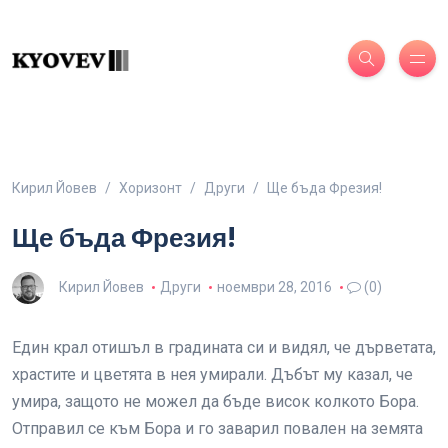
Кирил Йовев
Хоризонт
Други
Ще бъда Фрезия!
Ще бъда Фрезия!
Кирил Йовев
Други
ноември 28, 2016
(0)
Един крал отишъл в градината си и видял, че дърветата,
храстите и цветята в нея умирали. Дъбът му казал, че
умира, защото не можел да бъде висок колкото Бора.
Отправил се към Бора и го заварил повален на земята