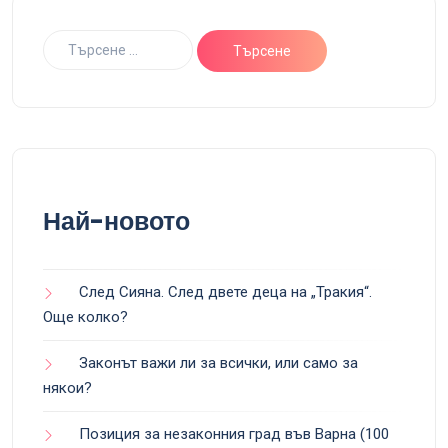
Най-новото
След Сияна. След двете деца на „Тракия“.
Още колко?
Законът важи ли за всички, или само за
някои?
Позиция за незаконния град във Варна (100