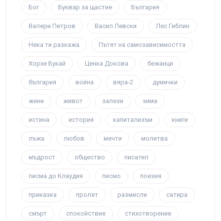
Бог
Буквар за щастие
България
Валери Петров
Васил Левски
Лес Гиблин
Нека ти разкажа
Пътят на самозависимостта
Хорхе Букай
Ценка Докова
бежанци
българия
война
вяра-2
думички
жени
живот
залези
зима
истина
история
капитализъм
книги
лъжа
любов
мечти
молитва
мъдрост
общество
писател
писма до Клаудия
писмо
поезия
приказка
пролет
размисли
сатира
смърт
спокойствие
стихотворение