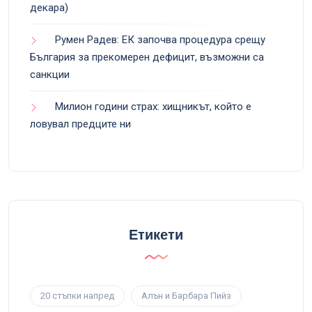
декара)
Румен Радев: ЕК започва процедура срещу
България за прекомерен дефицит, възможни са
санкции
Милион години страх: хищникът, който е
ловувал предците ни
Етикети
20 стъпки напред
Алън и Барбара Пийз