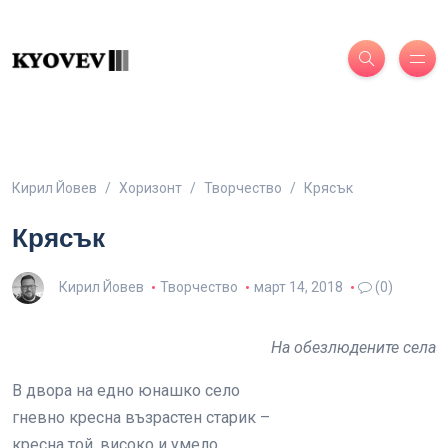
Кирил Йовев
Хоризонт
Творчество
Крясък
Крясък
Кирил Йовев
Творчество
март 14, 2018
(0)
На обезлюдените села
В двора на едно юнашко село
гневно кресна възрастен старик –
кресна той, високо и умело,