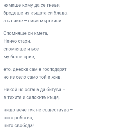
нямаше кому да се гневи,
бродеше из къщата си бледа,
а в очите – сиви мъртвини.
Спомняше си кмета,
Ненчо стари,
спомняше и все
му беше крив,
ето, днеска сам е господарят –
но из село само той е жив.
Никой не остана да битува –
в тихите и селските къщя,
нищо вече тук не съществува –
нито робство,
нито свобода!