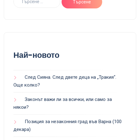
Най-новото
След Сияна. След двете деца на „Тракия“.
Още колко?
Законът важи ли за всички, или само за
някои?
Позиция за незаконния град във Варна (100
декара)