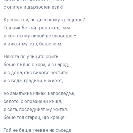
с опитен и дързостен език!
Кресна той, но днес кому крещеше?
Тоя вик бе тъй тревожен, сам,
в селото му никой не сновеше –
и викът му, ето, беше ням.
Някога по улиците свити
беше пълно с хора, и с народ,
и с деца, със викове честити,
и с вода, градини, и живот,
но замлъкна някак, напоследък,
селото, с опразнени къщя,
и сега, последният му жител,
беше тоя старец, що крещя!
Той не беше гневен на съседа –