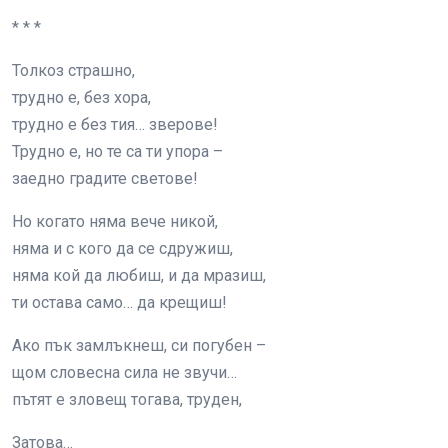
* * *
Толкоз страшно,
трудно е, без хора,
трудно е без тия… зверове!
Трудно е, но те са ти упора –
заедно градите светове!
Но когато няма вече никой,
няма и с кого да се сдружиш,
няма кой да любиш, и да мразиш,
ти остава само… да крещиш!
Ако пък замлъкнеш, си погубен –
щом словесна сила не звучи…
пътят е зловещ тогава, труден,
Затова…