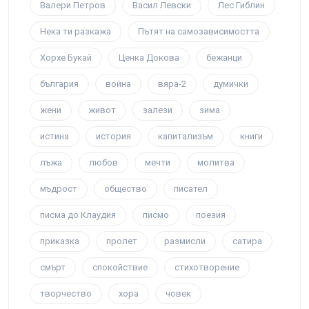
Валери Петров
Васил Левски
Лес Гиблин
Нека ти разкажа
Пътят на самозависимостта
Хорхе Букай
Ценка Докова
бежанци
българия
война
вяра-2
думички
жени
живот
залези
зима
истина
история
капитализъм
книги
лъжа
любов
мечти
молитва
мъдрост
общество
писател
писма до Клаудия
писмо
поезия
приказка
пролет
размисли
сатира
смърт
спокойствие
стихотворение
творчество
хора
човек