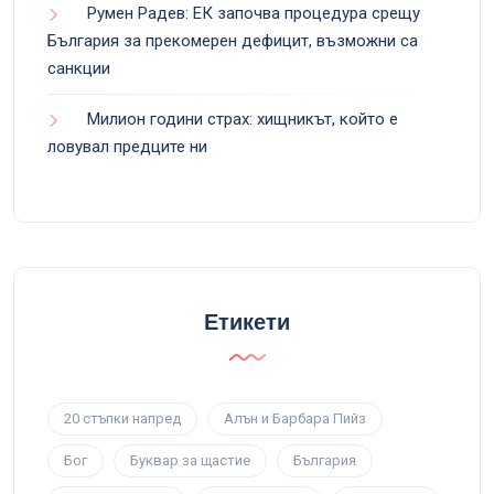
Румен Радев: ЕК започва процедура срещу
България за прекомерен дефицит, възможни са
санкции
Милион години страх: хищникът, който е
ловувал предците ни
Етикети
20 стъпки напред
Алън и Барбара Пийз
Бог
Буквар за щастие
България