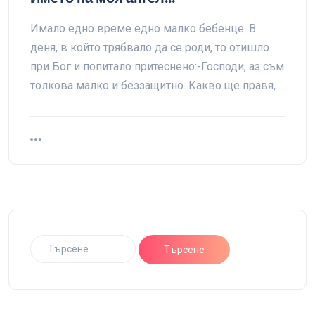
Имало едно време едно малко бебенце. В
деня, в който трябвало да се роди, то отишло
при Бог и попитало притеснено:-Господи, аз съм
толкова малко и беззащитно. Какво ще правя,…