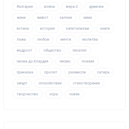
българия
война
вяра-2
думички
жени
живот
залези
зима
истина
история
капитализъм
книги
лъжа
любов
мечти
молитва
мъдрост
общество
писател
писма до Клаудия
писмо
поезия
приказка
пролет
размисли
сатира
смърт
спокойствие
стихотворение
творчество
хора
човек