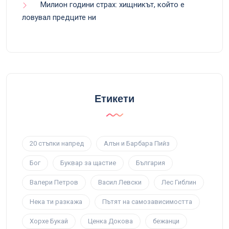
Милион години страх: хищникът, който е
ловувал предците ни
Етикети
20 стъпки напред
Алън и Барбара Пийз
Бог
Буквар за щастие
България
Валери Петров
Васил Левски
Лес Гиблин
Нека ти разкажа
Пътят на самозависимостта
Хорхе Букай
Ценка Докова
бежанци