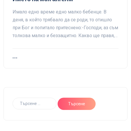
Имало едно време едно малко бебенце. В
деня, в който трябвало да се роди, то отишло
при Бог и попитало притеснено:-Господи, аз съм
толкова малко и беззащитно. Какво ще правя,…