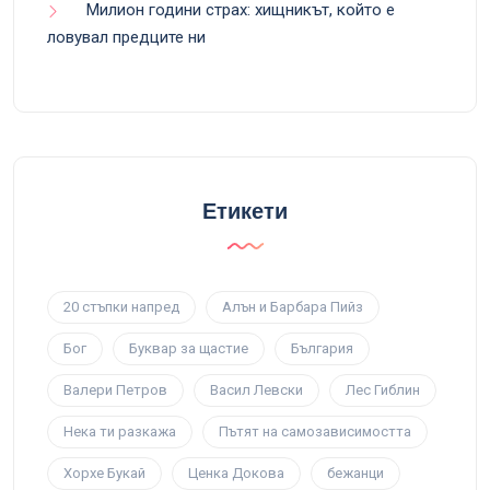
Милион години страх: хищникът, който е
ловувал предците ни
Етикети
20 стъпки напред
Алън и Барбара Пийз
Бог
Буквар за щастие
България
Валери Петров
Васил Левски
Лес Гиблин
Нека ти разкажа
Пътят на самозависимостта
Хорхе Букай
Ценка Докова
бежанци