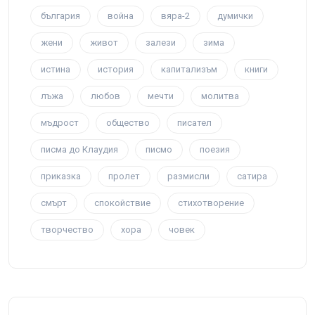
българия
война
вяра-2
думички
жени
живот
залези
зима
истина
история
капитализъм
книги
лъжа
любов
мечти
молитва
мъдрост
общество
писател
писма до Клаудия
писмо
поезия
приказка
пролет
размисли
сатира
смърт
спокойствие
стихотворение
творчество
хора
човек