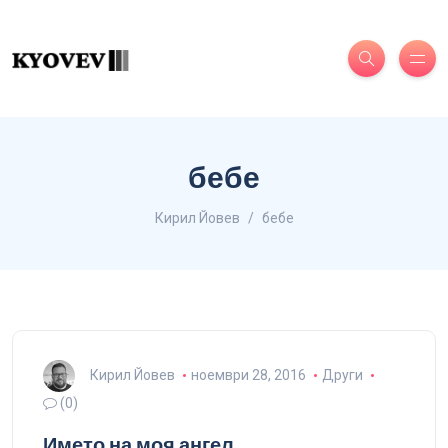
бебе
Кирил Йовев
бебе
Кирил Йовев
ноември 28, 2016
Други
(0)
Името на моя ангел…