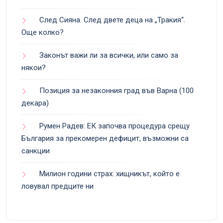
След Сияна. След двете деца на „Тракия“.
Още колко?
Законът важи ли за всички, или само за
някои?
Позиция за незаконния град във Варна (100
декара)
Румен Радев: ЕК започва процедура срещу
България за прекомерен дефицит, възможни са
санкции
Милион години страх: хищникът, който е
ловувал предците ни