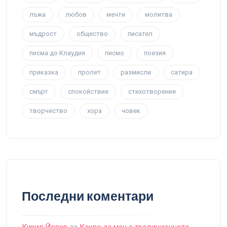
лъжа
любов
мечти
молитва
мъдрост
общество
писател
писма до Клаудия
писмо
поезия
приказка
пролет
размисли
сатира
смърт
спокойствие
стихотворение
творчество
хора
човек
Последни коментари