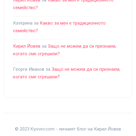
Кирил Йовев
за
Какво за мен е традиционното
семейство?
Катерина
за
Какво за мен е традиционното
семейство?
Кирил Йовев
за
Защо не можем да си признаем,
когато сме сгрешили?
Георги Иванов
за
Защо не можем да си признаем,
когато сме сгрешили?
© 2023 Kyovev.com - личният блог на Кирил Йовев