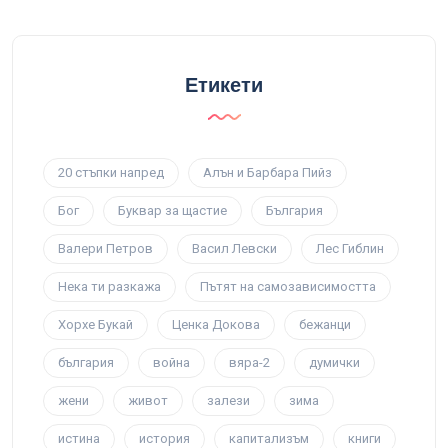
Етикети
20 стъпки напред
Алън и Барбара Пийз
Бог
Буквар за щастие
България
Валери Петров
Васил Левски
Лес Гиблин
Нека ти разкажа
Пътят на самозависимостта
Хорхе Букай
Ценка Докова
бежанци
българия
война
вяра-2
думички
жени
живот
залези
зима
истина
история
капитализъм
книги