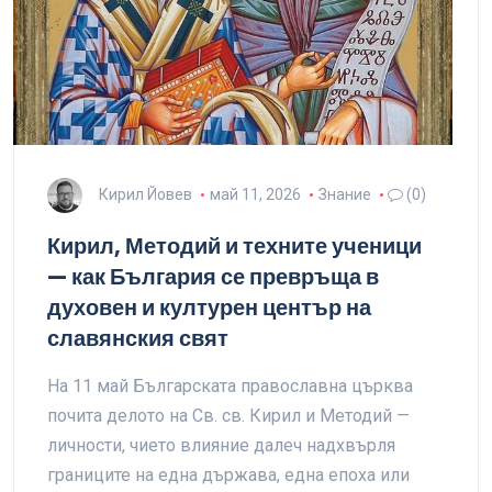
Кирил Йовев
май 11, 2026
Знание
(0)
Кирил, Методий и техните ученици
— как България се превръща в
духовен и културен център на
славянския свят
На 11 май Българската православна църква
почита делото на Св. св. Кирил и Методий —
личности, чието влияние далеч надхвърля
границите на една държава, една епоха или