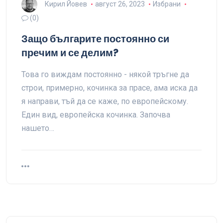
Кирил Йовев
август 26, 2023
Избрани
(0)
Защо българите постоянно си
пречим и се делим?
Това го виждам постоянно - някой тръгне да
строи, примерно, кочинка за прасе, ама иска да
я направи, тъй да се каже, по европейскому.
Един вид, европейска кочинка. Започва
нашето…