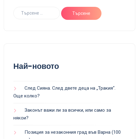
Най-новото
След Сияна. След двете деца на „Тракия“.
Още колко?
Законът важи ли за всички, или само за
някои?
Позиция за незаконния град във Варна (100