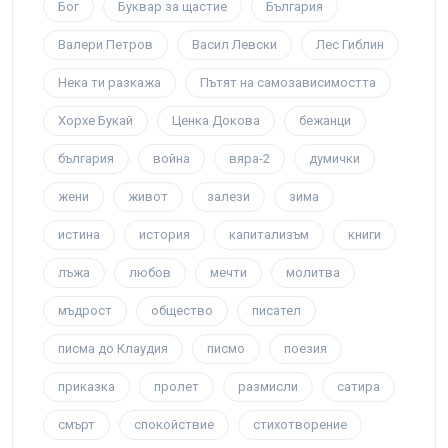
Бог
Буквар за щастие
България
Валери Петров
Васил Левски
Лес Гиблин
Нека ти разкажа
Пътят на самозависимостта
Хорхе Букай
Ценка Докова
бежанци
българия
война
вяра-2
думички
жени
живот
залези
зима
истина
история
капитализъм
книги
лъжа
любов
мечти
молитва
мъдрост
общество
писател
писма до Клаудия
писмо
поезия
приказка
пролет
размисли
сатира
смърт
спокойствие
стихотворение