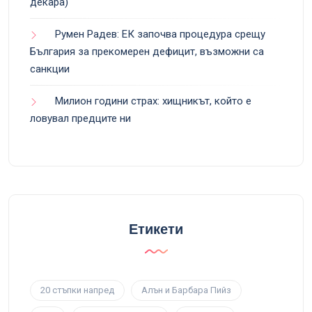
декара)
Румен Радев: ЕК започва процедура срещу
България за прекомерен дефицит, възможни са
санкции
Милион години страх: хищникът, който е
ловувал предците ни
Етикети
20 стъпки напред
Алън и Барбара Пийз