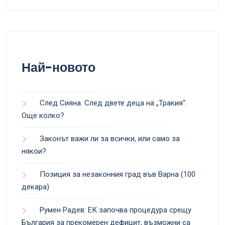
Най-новото
След Сияна. След двете деца на „Тракия“.
Още колко?
Законът важи ли за всички, или само за
някои?
Позиция за незаконния град във Варна (100
декара)
Румен Радев: ЕК започва процедура срещу
България за прекомерен дефицит, възможни са