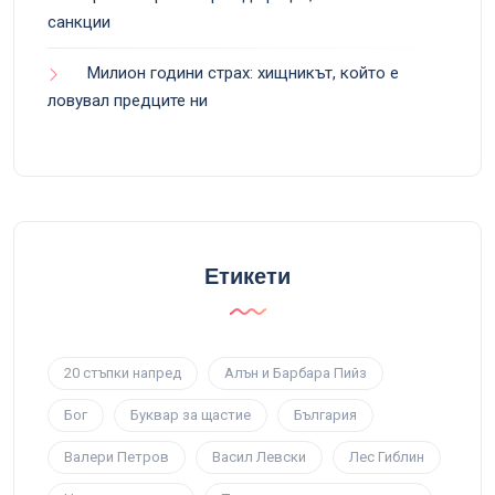
санкции
Милион години страх: хищникът, който е
ловувал предците ни
Етикети
20 стъпки напред
Алън и Барбара Пийз
Бог
Буквар за щастие
България
Валери Петров
Васил Левски
Лес Гиблин