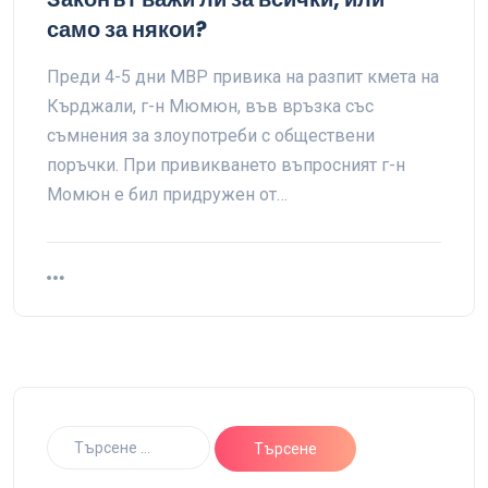
само за някои?
Преди 4-5 дни МВР привика на разпит кмета на
Кърджали, г-н Мюмюн, във връзка със
съмнения за злоупотреби с обществени
поръчки. При привикването въпросният г-н
Момюн е бил придружен от…