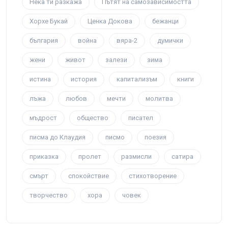
Нека ти разкажа
Пътят на самозависимостта
Хорхе Букай
Ценка Докова
бежанци
българия
война
вяра-2
думички
жени
живот
залези
зима
истина
история
капитализъм
книги
лъжа
любов
мечти
молитва
мъдрост
общество
писател
писма до Клаудия
писмо
поезия
приказка
пролет
размисли
сатира
смърт
спокойствие
стихотворение
творчество
хора
човек