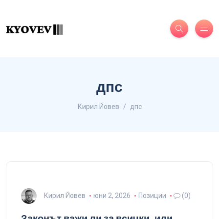
дпс
Кирил Йовев
дпс
Кирил Йовев
юни 2, 2026
Позиции
(0)
Законът важи ли за всички, или