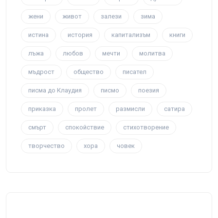
жени
живот
залези
зима
истина
история
капитализъм
книги
лъжа
любов
мечти
молитва
мъдрост
общество
писател
писма до Клаудия
писмо
поезия
приказка
пролет
размисли
сатира
смърт
спокойствие
стихотворение
творчество
хора
човек