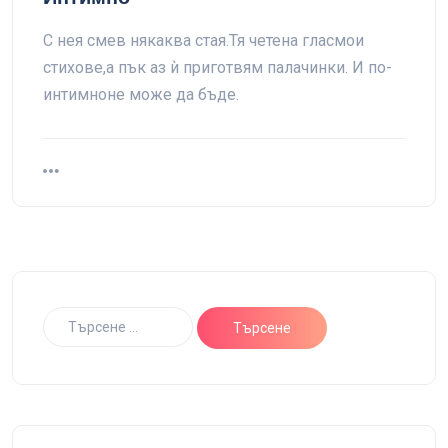
С нея смев някаква стая.Тя четена гласмои
стихове,а пък аз ѝ приготвям палачинки. И по-
интимноне може да бъде.