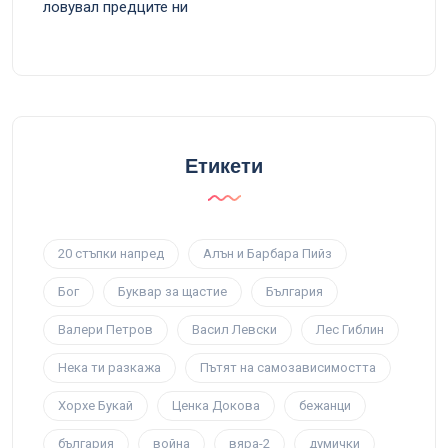
ловувал предците ни
Етикети
20 стъпки напред
Алън и Барбара Пийз
Бог
Буквар за щастие
България
Валери Петров
Васил Левски
Лес Гиблин
Нека ти разкажа
Пътят на самозависимостта
Хорхе Букай
Ценка Докова
бежанци
българия
война
вяра-2
думички