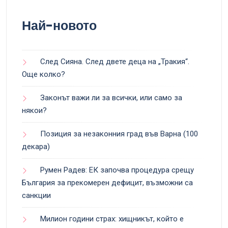
Най-новото
След Сияна. След двете деца на „Тракия“.
Още колко?
Законът важи ли за всички, или само за
някои?
Позиция за незаконния град във Варна (100
декара)
Румен Радев: ЕК започва процедура срещу
България за прекомерен дефицит, възможни са
санкции
Милион години страх: хищникът, който е