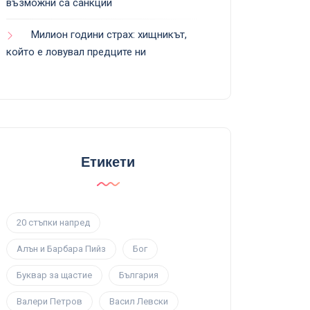
възможни са санкции
Милион години страх: хищникът,
който е ловувал предците ни
Етикети
20 стъпки напред
Алън и Барбара Пийз
Бог
Буквар за щастие
България
Валери Петров
Васил Левски