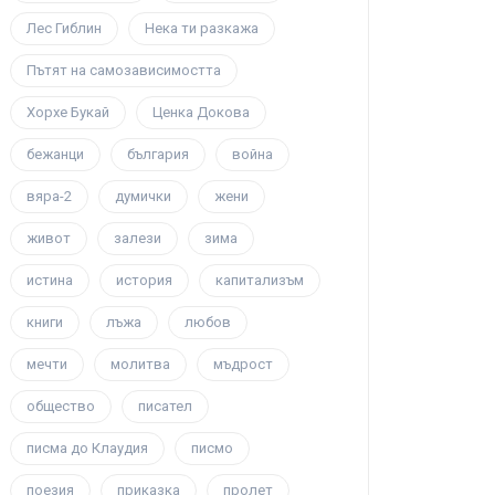
Лес Гиблин
Нека ти разкажа
Пътят на самозависимостта
Хорхе Букай
Ценка Докова
бежанци
българия
война
вяра-2
думички
жени
живот
залези
зима
истина
история
капитализъм
книги
лъжа
любов
мечти
молитва
мъдрост
общество
писател
писма до Клаудия
писмо
поезия
приказка
пролет