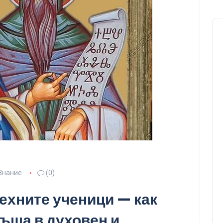
Знание
(0)
техните ученици — как
ъща в духовен и