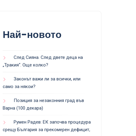
Най-новото
След Сияна. След двете деца на
„Тракия“. Още колко?
Законът важи ли за всички, или
само за някои?
Позиция за незаконния град във
Варна (100 декара)
Румен Радев: ЕК започва процедура
срещу България за прекомерен дефицит,