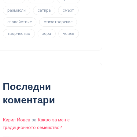
размисли
сатира
смърт
спокойствие
стихотворение
творчество
хора
човек
Последни
коментари
Кирил Йовев
за
Какво за мен е
традиционното семейство?