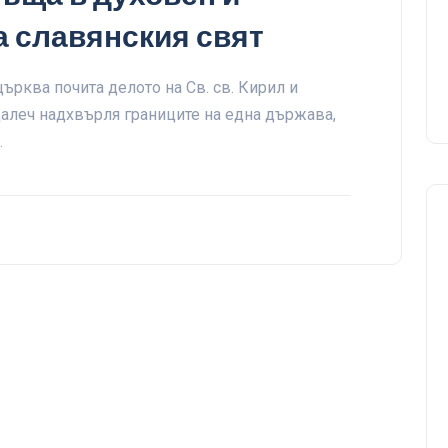
а славянския свят
ърква почита делото на Св. св. Кирил и
далеч надхвърля границите на една държава,
…