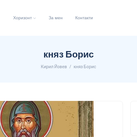
и
Хоризонт
За мен
Контакти
княз Борис
Кирил Йовев
княз Борис