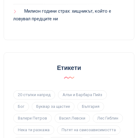
Милион години страх: хищникът, който е
ловувал предците ни
Етикети
20 стъпки напред
Алън и Барбара Пийз
Бог
Буквар за щастие
България
Валери Петров
Васил Левски
Лес Гиблин
Нека ти разкажа
Пътят на самозависимостта