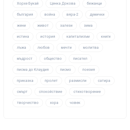
Хорхе Букай
Ценка Докова
бежанци
българия
война
вяра-2
думички
жени
живот
залези
зима
истина
история
капитализъм
книги
лъжа
любов
мечти
молитва
мъдрост
общество
писател
писма до Клаудия
писмо
поезия
приказка
пролет
размисли
сатира
смърт
спокойствие
стихотворение
творчество
хора
човек