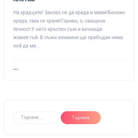
На крадците! Заклех се да крада и мамя!Бензин
крада, така се храня!Гориво, о, свещена
течност.У него кръстен съм и вечноще
живея тъй. В лъжи измамни ще пребъдаи няма
кой да ме…