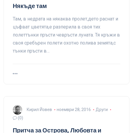
Някъде там
Там, в недрата на някаква пролет,дето раснат и
цъфват цветята,е разперила в своя тих
полеттънки пръсти чевръсти луната. Тя кръжи в
своя сребърен полети охотно полива земята,с
тънки пръсти в…
Кирил Йовев
ноември 28, 2016
Други
(0)
Притча за Острова, Любовта и