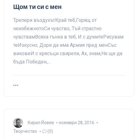
Щом ти си с мен
Трепери въздухътКрай теб,Горящ от
неизбежнотоСи чувство, Тъй страстно
чувствамВсяка гънка в теб, И с думитеРисувам
теИзкусно; Дори да има Армия пред менСъс
виковеИ с крясъци свирепи, Ах, знам,Не ще да
бъда Победен,…
Кирил Йовев
ноември 28, 2016
Творчество
(0)