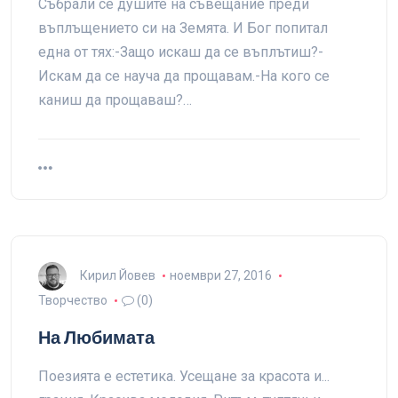
Събрали се душите на съвещание преди
въплъщението си на Земята. И Бог попитал
една от тях:-Защо искаш да се въплътиш?-
Искам да се науча да прощавам.-На кого се
каниш да прощаваш?…
Кирил Йовев
ноември 27, 2016
Творчество
(0)
На Любимата
Поезията е естетика. Усещане за красота и...