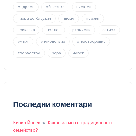
мъдрост
общество
писател
писма до Клаудия
писмо
поезия
приказка
пролет
размисли
сатира
смърт
спокойствие
стихотворение
творчество
хора
човек
Последни коментари
Кирил Йовев
за
Какво за мен е традиционното
семейство?