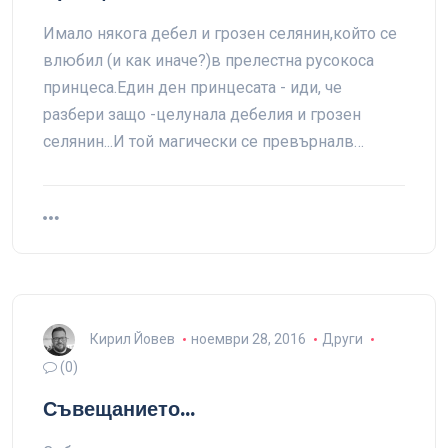
Имало някога дебел и грозен селянин,който се
влюбил (и как иначе?)в прелестна русокоса
принцеса.Един ден принцесата - иди, че
разбери защо -целунала дебелия и грозен
селянин...И той магически се превърналв…
Кирил Йовев
ноември 28, 2016
Други
(0)
Съвещанието…