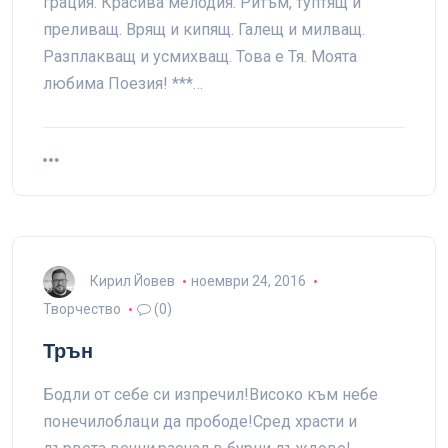
грация. Красива мелодия. Ритъм, туптящ и
преливащ. Врящ и кипящ. Галещ и милващ.
Разплакващ и усмихващ. Това е Тя. Моята
любима Поезия! ***…
Кирил Йовев
ноември 24, 2016
Творчество
(0)
Трън
Бодли от себе си изпречил!Високо към небе
понечилоблаци да прободе!Сред храсти и