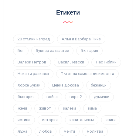
Етикети
20 стъпки напред
Алън и Барбара Пийз
Бог
Буквар за щастие
България
Валери Петров
Васил Левски
Лес Гиблин
Нека ти разкажа
Пътят на самозависимостта
Хорхе Букай
Ценка Докова
бежанци
българия
война
вяра-2
думички
жени
живот
залези
зима
истина
история
капитализъм
книги
лъжа
любов
мечти
молитва