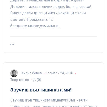
дървета вечни,раснал в бурни дъждове!
Долóвил галещи лъчии ледни, бели снегове!
Видял далеч дъгици чисти,искрящи с ясни
цветове!Премръзнал в
бледните мъгли,самичък в…
Кирил Йовев
ноември 24, 2016
Творчество
(0)
Звучиш във тишината ми!
Звучиш във тишината ми,напук!Във нея ти
дойде със звукот нежни, пърхащи криле.С ръце