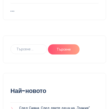
Най-новото
След Сияна. След двете деца на „Тракия“.