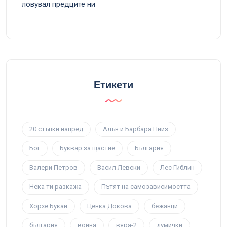
ловувал предците ни
Етикети
20 стъпки напред
Алън и Барбара Пийз
Бог
Буквар за щастие
България
Валери Петров
Васил Левски
Лес Гиблин
Нека ти разкажа
Пътят на самозависимостта
Хорхе Букай
Ценка Докова
бежанци
българия
война
вяра-2
думички