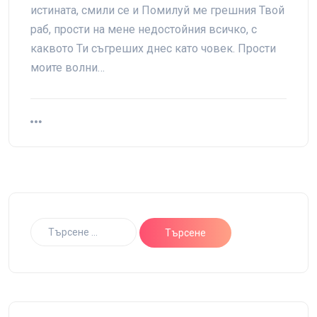
истината, смили се и Помилуй ме грешния Твой
раб, прости на мене недостойния всичко, с
каквото Ти съгреших днес като човек. Прости
моите волни…