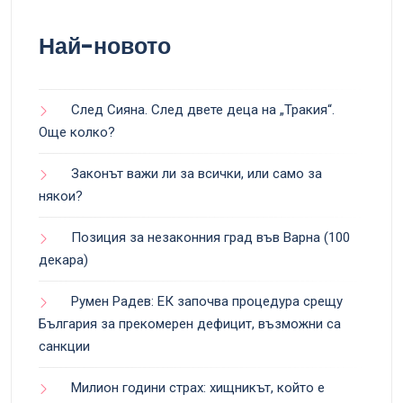
Най-новото
След Сияна. След двете деца на „Тракия“.
Още колко?
Законът важи ли за всички, или само за
някои?
Позиция за незаконния град във Варна (100
декара)
Румен Радев: ЕК започва процедура срещу
България за прекомерен дефицит, възможни са
санкции
Милион години страх: хищникът, който е