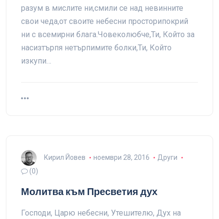
разум в мислите ни,смили се над невинните
свои чеда,от своите небесни просторипокрий
ни с всемирни блага.Човеколюбче,Ти, Който за
насизтърпя нетърпимите болки,Ти, Който
изкупи…
Кирил Йовев
ноември 28, 2016
Други
(0)
Молитва към Пресветия дух
Господи, Царю небесни, Утешителю, Дух на