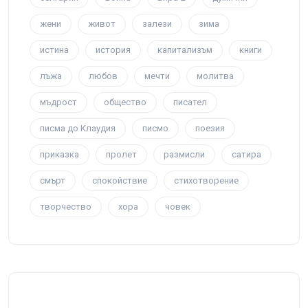
жени
живот
залези
зима
истина
история
капитализъм
книги
лъжа
любов
мечти
молитва
мъдрост
общество
писател
писма до Клаудия
писмо
поезия
приказка
пролет
размисли
сатира
смърт
спокойствие
стихотворение
творчество
хора
човек