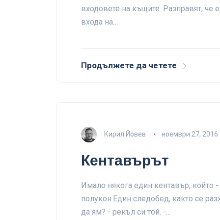
входовете на къщите. Разправят, че е
входа на…
Продължете да четете
Кирил Йовев
ноември 27, 2016
Кентавърът
Имало някога един кентавър, който -
полукон.Един следобед, както се разх
да ям? - рекъл си той. -…