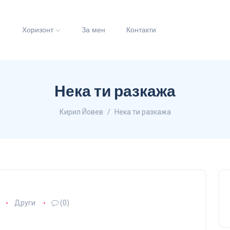
и
Хоризонт
За мен
Контакти
Нека ти разкажа
Кирил Йовев
Нека ти разкажа
Други
(0)