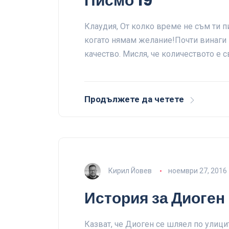
Писмо 19
Клаудия, От колко време не съм ти п
когато нямам желание!Почти винаги
качество. Мисля, че количеството е с
Продължете да четете
Кирил Йовев
ноември 27, 2016
История за Диоген
Казват, че Диоген се шляел по улицит