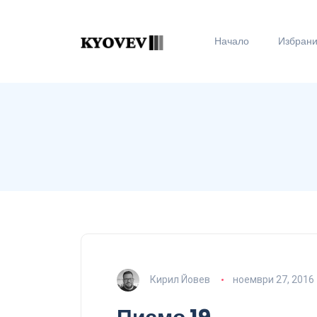
Начало
Избран
Кирил Йовев
ноември 27, 2016