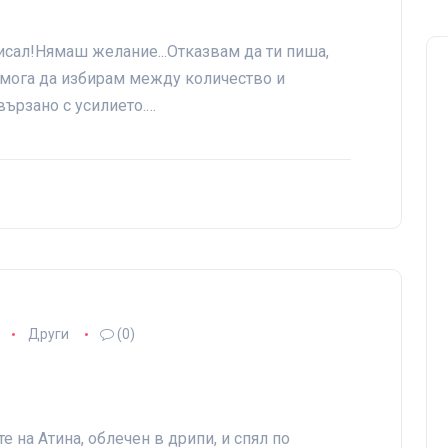
исал!Нямаш желание...Отказвам да ти пиша,
 мога да избирам между количество и
вързано с усилието.…
Други
(0)
е на Атина, облечен в дрипи, и спял по