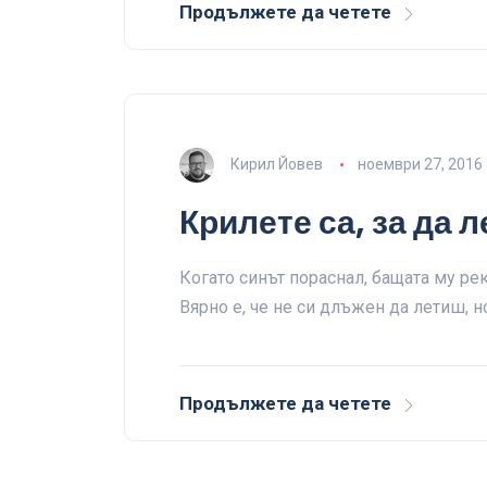
Продължете да четете
Кирил Йовев
ноември 27, 2016
Крилете са, за да 
Когато синът пораснал, бащата му ре
Вярно е, че не си длъжен да летиш, 
Продължете да четете