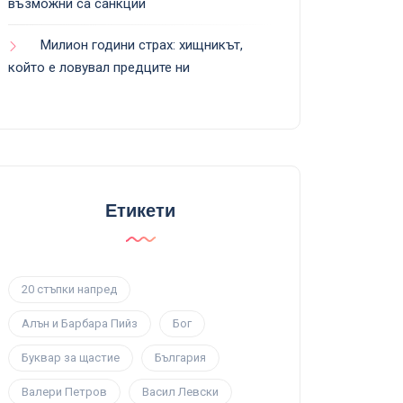
възможни са санкции
Милион години страх: хищникът,
който е ловувал предците ни
Етикети
20 стъпки напред
Алън и Барбара Пийз
Бог
Буквар за щастие
България
Валери Петров
Васил Левски