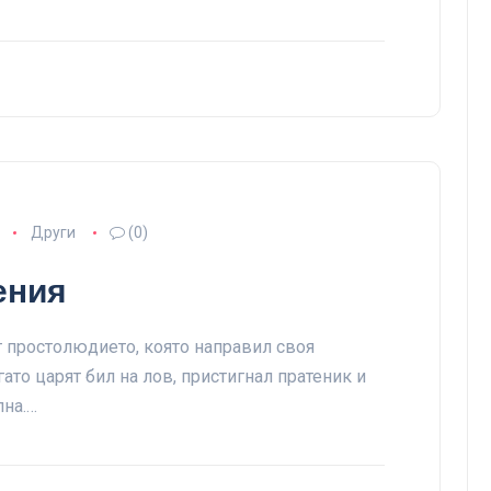
Други
(0)
ения
т простолюдието, която направил своя
ато царят бил на лов, пристигнал пратеник и
лна.…