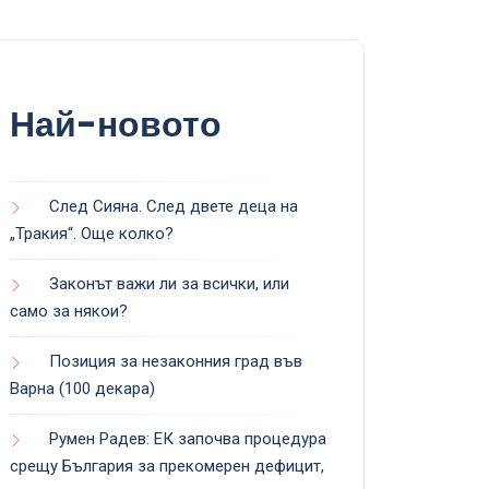
Най-новото
След Сияна. След двете деца на
„Тракия“. Още колко?
Законът важи ли за всички, или
само за някои?
Позиция за незаконния град във
Варна (100 декара)
Румен Радев: ЕК започва процедура
срещу България за прекомерен дефицит,