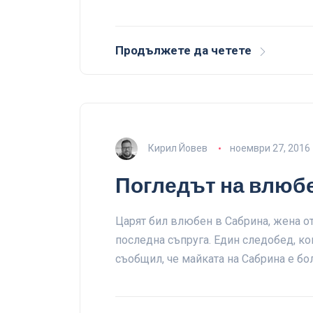
Продължете да четете
Кирил Йовев
ноември 27, 2016
Погледът на влюб
Царят бил влюбен в Сабрина, жена о
последна съпруга. Един следобед, ког
съобщил, че майката на Сабрина е бо