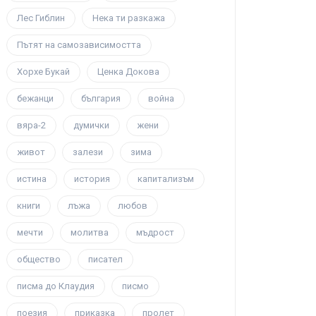
Лес Гиблин
Нека ти разкажа
Пътят на самозависимостта
Хорхе Букай
Ценка Докова
бежанци
българия
война
вяра-2
думички
жени
живот
залези
зима
истина
история
капитализъм
книги
лъжа
любов
мечти
молитва
мъдрост
общество
писател
писма до Клаудия
писмо
поезия
приказка
пролет