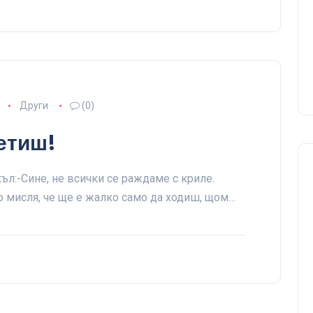
Други
(0)
летиш!
къл:-Сине, не всички се раждаме с криле.
но мисля, че ще е жалко само да ходиш, щом…