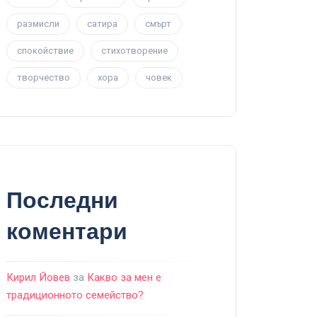
размисли
сатира
смърт
спокойствие
стихотворение
творчество
хора
човек
Последни
коментари
Кирил Йовев
за
Какво за мен е
традиционното семейство?