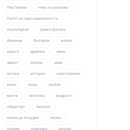
Лес Гиблин
Нека ти разкажа
Пътят на самозависимостта
Хорхе Букай
Ценка Докова
бежанци
българия
война
вяра-2
думички
жени
живот
залези
зима
истина
история
капитализъм
книги
лъжа
любов
мечти
молитва
мъдрост
общество
писател
писма до Клаудия
писмо
поезия
приказка
пролет