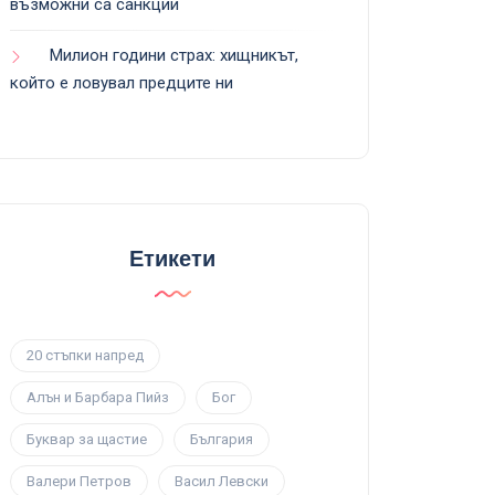
възможни са санкции
Милион години страх: хищникът,
който е ловувал предците ни
Етикети
20 стъпки напред
Алън и Барбара Пийз
Бог
Буквар за щастие
България
Валери Петров
Васил Левски