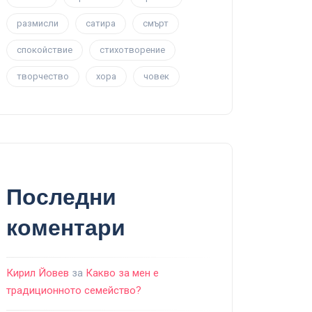
размисли
сатира
смърт
спокойствие
стихотворение
творчество
хора
човек
Последни
коментари
Кирил Йовев
за
Какво за мен е
традиционното семейство?