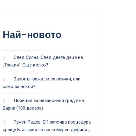
Най-новото
След Сияна. След двете деца на
„Тракия“. Още колко?
Законът важи ли за всички, или
само за някои?
Позиция за незаконния град във
Варна (100 декара)
Румен Радев: ЕК започва процедура
срещу България за прекомерен дефицит,