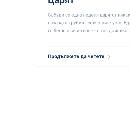
Царят
Събуди се една неделя царятот няк
пазара,от грубите, селяшките усти. Е
го беше окачил,понеже тоя дрипльо
Продължете да четете