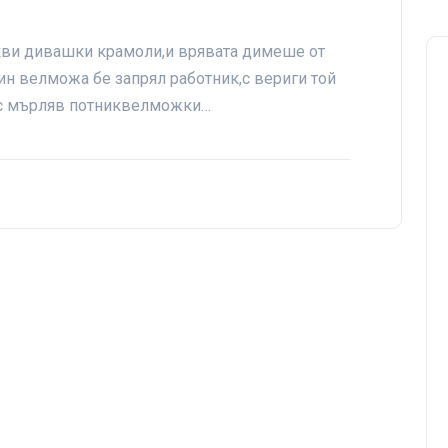
акви дивашки крамоли,и врявата димеше от
дин велможа бе запрял работник,с вериги той
 с мърляв потниквелможки…