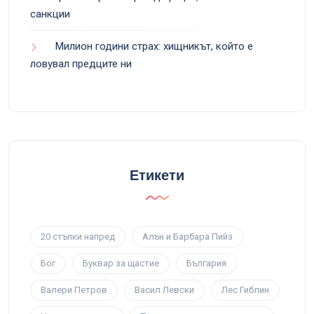
санкции
Милион години страх: хищникът, който е
ловувал предците ни
Етикети
20 стъпки напред
Алън и Барбара Пийз
Бог
Буквар за щастие
България
Валери Петров
Васил Левски
Лес Гиблин