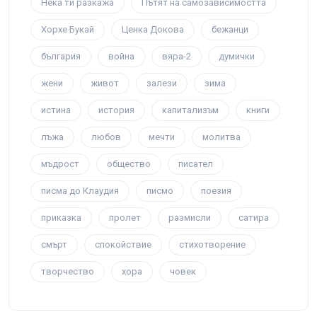
Нека ти разкажа
Пътят на самозависимостта
Хорхе Букай
Ценка Докова
бежанци
българия
война
вяра-2
думички
жени
живот
залези
зима
истина
история
капитализъм
книги
лъжа
любов
мечти
молитва
мъдрост
общество
писател
писма до Клаудия
писмо
поезия
приказка
пролет
размисли
сатира
смърт
спокойствие
стихотворение
творчество
хора
човек