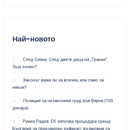
Най-новото
След Сияна. След двете деца на „Тракия“.
Още колко?
Законът важи ли за всички, или само за
някои?
Позиция за незаконния град във Варна (100
декара)
Румен Радев: ЕК започва процедура срещу
България за прекомерен дефицит, възможни са