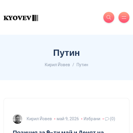
Путин
Кирил Йовев
Путин
Кирил Йовев
май 9, 2026
Избрани
(0)
Позиция за 9-ти май и Денят на