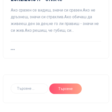
Ако сразен се видиш, значи си сразен.Ако не
дръзнеш, значи си страхлив.Ако обичаш да
живееш ден за ден,не го ли правиш - значи не
си жив.Ако решиш, че губиш, си…