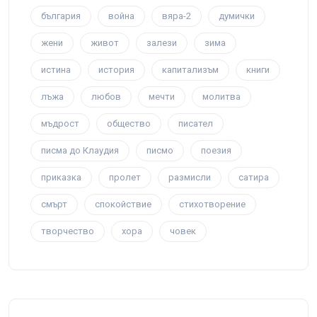
българия
война
вяра-2
думички
жени
живот
залези
зима
истина
история
капитализъм
книги
лъжа
любов
мечти
молитва
мъдрост
общество
писател
писма до Клаудия
писмо
поезия
приказка
пролет
размисли
сатира
смърт
спокойствие
стихотворение
творчество
хора
човек