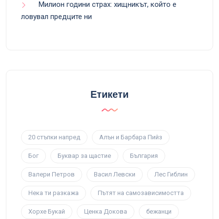
Милион години страх: хищникът, който е
ловувал предците ни
Етикети
20 стъпки напред
Алън и Барбара Пийз
Бог
Буквар за щастие
България
Валери Петров
Васил Левски
Лес Гиблин
Нека ти разкажа
Пътят на самозависимостта
Хорхе Букай
Ценка Докова
бежанци