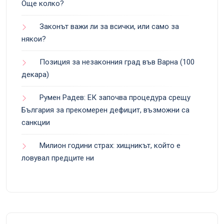
Още колко?
Законът важи ли за всички, или само за
някои?
Позиция за незаконния град във Варна (100
декара)
Румен Радев: ЕК започва процедура срещу
България за прекомерен дефицит, възможни са
санкции
Милион години страх: хищникът, който е
ловувал предците ни