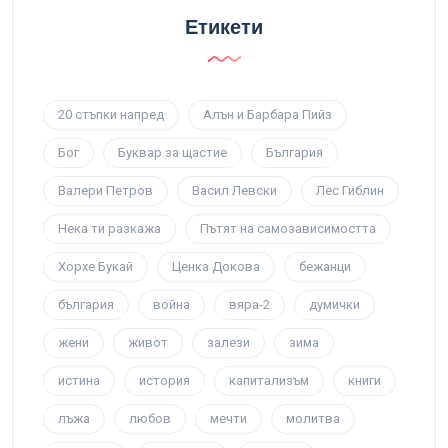
Етикети
20 стъпки напред
Алън и Барбара Пийз
Бог
Буквар за щастие
България
Валери Петров
Васил Левски
Лес Гиблин
Нека ти разкажа
Пътят на самозависимостта
Хорхе Букай
Ценка Докова
бежанци
българия
война
вяра-2
думички
жени
живот
залези
зима
истина
история
капитализъм
книги
лъжа
любов
мечти
молитва