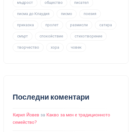
мъдрост
общество
писател
писма до Клаудия
писмо
поезия
приказка
пролет
размисли
сатира
смърт
спокойствие
стихотворение
творчество
хора
човек
Последни коментари
Кирил Йовев
за
Какво за мен е традиционното
семейство?