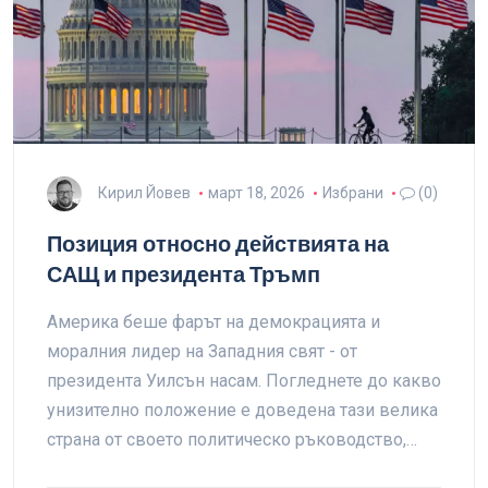
Кирил Йовев
март 18, 2026
Избрани
(0)
Позиция относно действията на
САЩ и президента Тръмп
Америка беше фарът на демокрацията и
моралния лидер на Западния свят - от
президента Уилсън насам. Погледнете до какво
унизително положение е доведена тази велика
страна от своето политическо ръководство,…