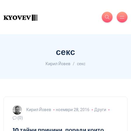
секс
Кирил Йовев
секс
Кирил Йовев
ноември 28, 2016
Други
(0)
10 тайни причини, поради които