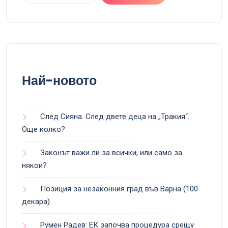
Най-новото
След Сияна. След двете деца на „Тракия“.
Още колко?
Законът важи ли за всички, или само за
някои?
Позиция за незаконния град във Варна (100
декара)
Румен Радев: ЕК започва процедура срещу