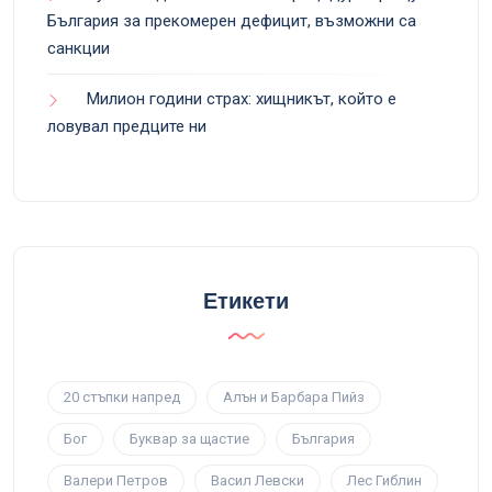
България за прекомерен дефицит, възможни са
санкции
Милион години страх: хищникът, който е
ловувал предците ни
Етикети
20 стъпки напред
Алън и Барбара Пийз
Бог
Буквар за щастие
България
Валери Петров
Васил Левски
Лес Гиблин