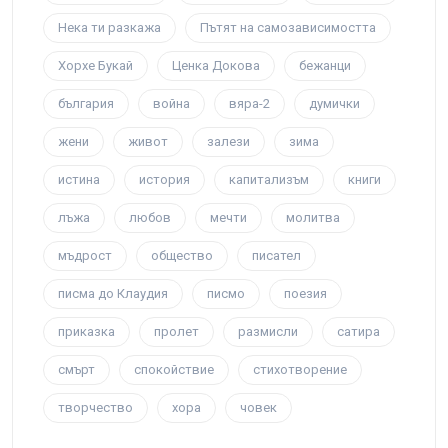
Нека ти разкажа
Пътят на самозависимостта
Хорхе Букай
Ценка Докова
бежанци
българия
война
вяра-2
думички
жени
живот
залези
зима
истина
история
капитализъм
книги
лъжа
любов
мечти
молитва
мъдрост
общество
писател
писма до Клаудия
писмо
поезия
приказка
пролет
размисли
сатира
смърт
спокойствие
стихотворение
творчество
хора
човек