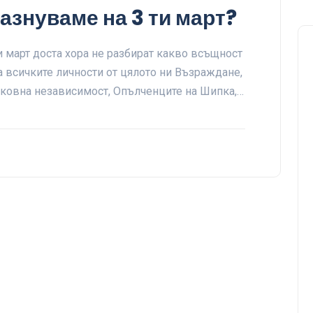
азнуваме на 3 ти март?
и март доста хора не разбират какво всъщност
 всичките личности от цялото ни Възраждане,
рковна независимост, Опълченците на Шипка,…