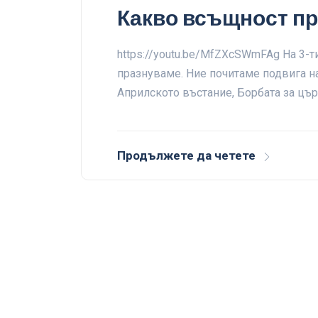
Какво всъщност пр
https://youtu.be/MfZXcSWmFAg На 3-т
празнуваме. Ние почитаме подвига на
Априлското въстание, Борбата за цъ
Продължете да четете