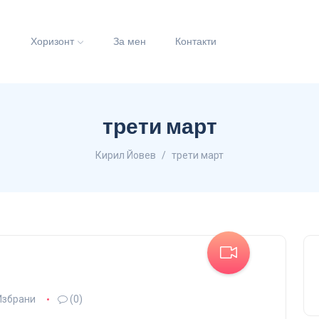
и
Хоризонт
За мен
Контакти
трети март
Кирил Йовев
трети март
Избрани
(0)