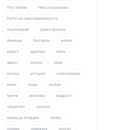
Лес Гиблин
Нека ти разкажа
Пътят на самозависимостта
Хорхе Букай
Ценка Докова
бежанци
българия
война
вяра-2
думички
жени
живот
залези
зима
истина
история
капитализъм
книги
лъжа
любов
мечти
молитва
мъдрост
общество
писател
писма до Клаудия
писмо
поезия
приказка
пролет