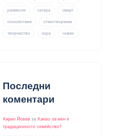
размисли
сатира
смърт
спокойствие
стихотворение
творчество
хора
човек
Последни
коментари
Кирил Йовев
за
Какво за мен е
традиционното семейство?