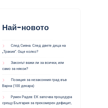
Най-новото
След Сияна. След двете деца на
„Тракия“. Още колко?
Законът важи ли за всички, или
само за някои?
Позиция за незаконния град във
Варна (100 декара)
Румен Радев: ЕК започва процедура
срещу България за прекомерен дефицит,