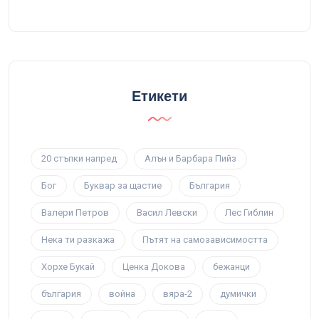
Етикети
20 стъпки напред
Алън и Барбара Пийз
Бог
Буквар за щастие
България
Валери Петров
Васил Левски
Лес Гиблин
Нека ти разкажа
Пътят на самозависимостта
Хорхе Букай
Ценка Докова
бежанци
българия
война
вяра-2
думички