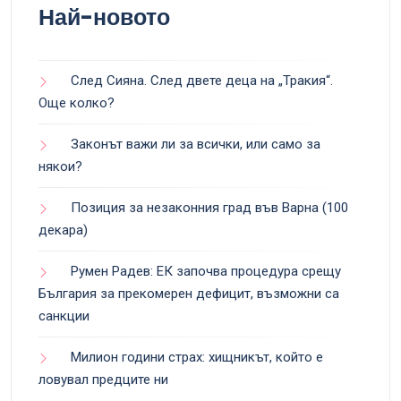
Най-новото
След Сияна. След двете деца на „Тракия“.
Още колко?
Законът важи ли за всички, или само за
някои?
Позиция за незаконния град във Варна (100
декара)
Румен Радев: ЕК започва процедура срещу
България за прекомерен дефицит, възможни са
санкции
Милион години страх: хищникът, който е
ловувал предците ни