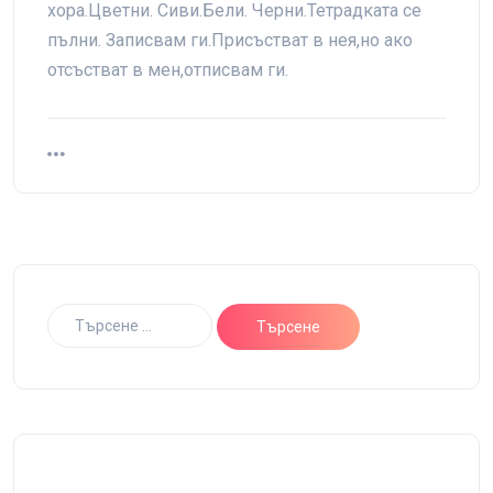
хора.Цветни. Сиви.Бели. Черни.Тетрадката се
пълни. Записвам ги.Присъстват в нея,но ако
отсъстват в мен,отписвам ги.