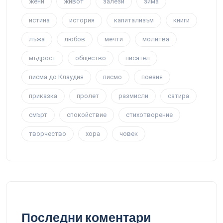
жени
живот
залези
зима
истина
история
капитализъм
книги
лъжа
любов
мечти
молитва
мъдрост
общество
писател
писма до Клаудия
писмо
поезия
приказка
пролет
размисли
сатира
смърт
спокойствие
стихотворение
творчество
хора
човек
Последни коментари