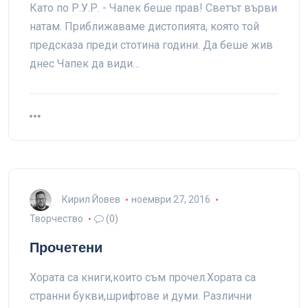
Като по Р.У.Р. - Чапек беше прав! Светът върви
натам. Приближаваме дистопията, която той
предсказа преди стотина години. Да беше жив
днес Чапек да види…
Кирил Йовев
ноември 27, 2016
Творчество
(0)
Прочетени
Хората са книги,които съм прочел.Хората са
странни букви,шрифтове и думи. Различни