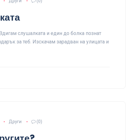
Други
(0)
ката
 Вдигам слушалката и един до болка познат
одарък за теб. Изскачам зарадван на улицата и
Други
(0)
другите?