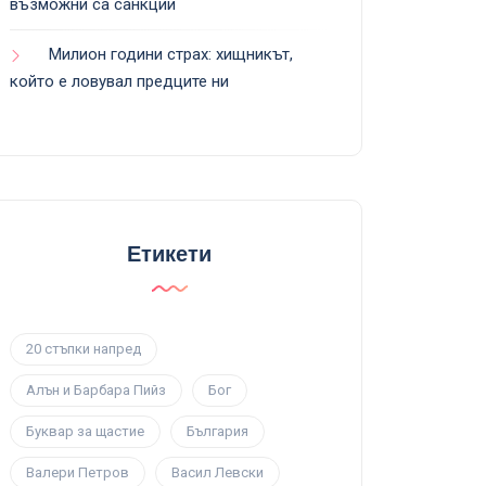
възможни са санкции
Милион години страх: хищникът,
който е ловувал предците ни
Етикети
20 стъпки напред
Алън и Барбара Пийз
Бог
Буквар за щастие
България
Валери Петров
Васил Левски