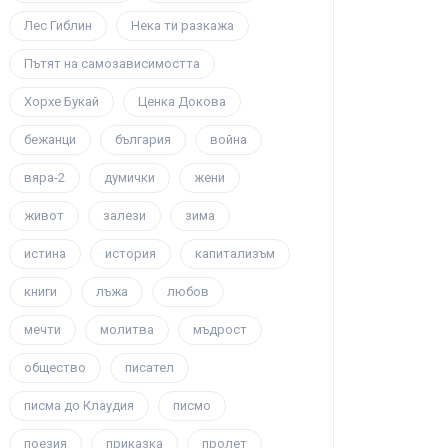
Лес Гиблин
Нека ти разкажа
Пътят на самозависимостта
Хорхе Букай
Ценка Докова
бежанци
българия
война
вяра-2
думички
жени
живот
залези
зима
истина
история
капитализъм
книги
лъжа
любов
мечти
молитва
мъдрост
общество
писател
писма до Клаудия
писмо
поезия
приказка
пролет