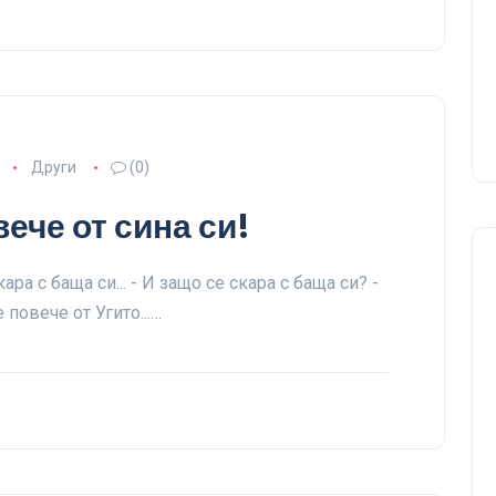
Други
(0)
ече от сина си!
 скара с баща си... - И защо се скара с баща си? -
 повече от Угито...…