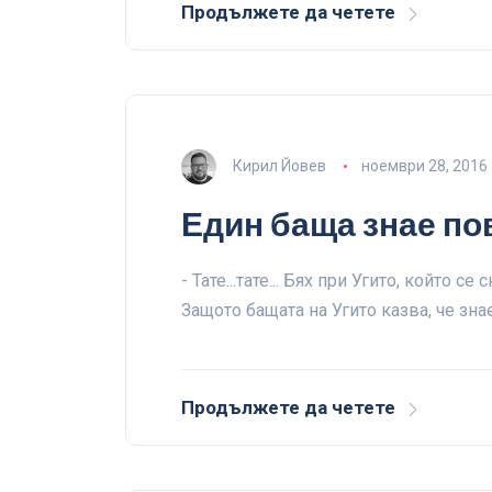
Продължете да четете
Кирил Йовев
ноември 28, 2016
Един баща знае пов
- Тате...тате... Бях при Угито, който се
Защото бащата на Угито казва, че знае
Продължете да четете