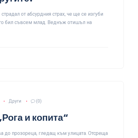
страдал от абсурдния страх, че ще се изгуби
ато бил съвсем млад. Веднъж отишъл на
Други
(0)
„Рога и копита“
ва до прозореца, гледащ към улицата. Отсреща