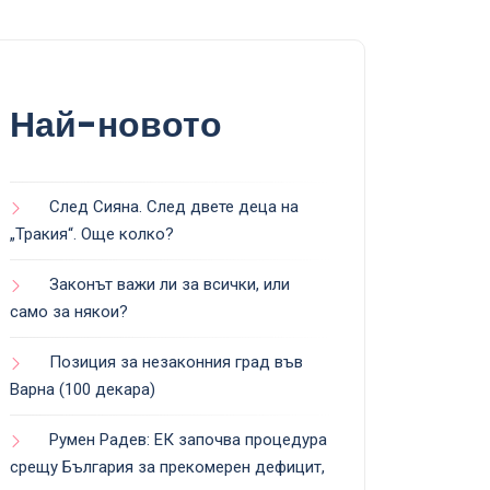
Най-новото
След Сияна. След двете деца на
„Тракия“. Още колко?
Законът важи ли за всички, или
само за някои?
Позиция за незаконния град във
Варна (100 декара)
Румен Радев: ЕК започва процедура
срещу България за прекомерен дефицит,