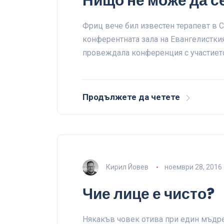
Нищо не може да с
Фриц вече бил известен терапевт в С
конферентната зала на Евангелисткия
провеждала конференция с участиет
Продължете да четете
Кирил Йовев
ноември 28, 2016
Чие лице е чисто?
Някакъв човек отива при един мъдрец