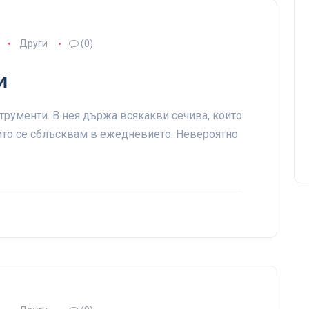
Други
(0)
и
струменти. В нея държа всякакви сечива, които
оито се сблъсквам в ежедневието. Невероятно