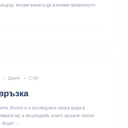
а мъдър: искам винаги да вземам правилното
Други
(0)
овръзка
ята. Изпил е и последната капка вода в
лавата му и лешоядите, които кръжат около
 Вода! -…