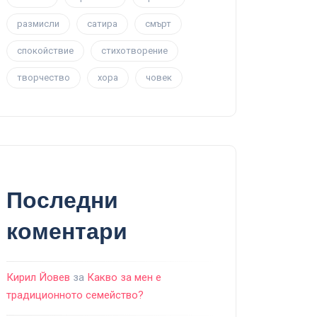
размисли
сатира
смърт
спокойствие
стихотворение
творчество
хора
човек
Последни
коментари
Кирил Йовев
за
Какво за мен е
традиционното семейство?