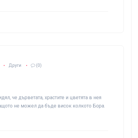
Други
(0)
дял, че дърветата, храстите и цветята в нея
защото не можел да бъде висок колкото Бора.