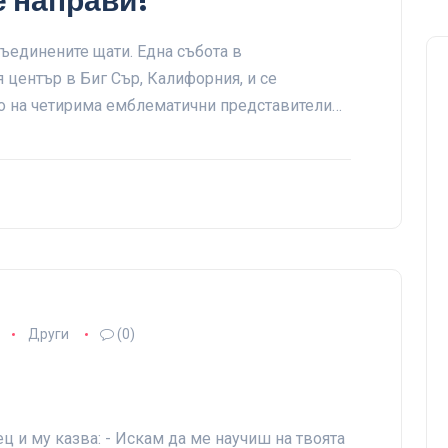
е направи!
ъединените щати. Една събота в
 център в Биг Сър, Калифорния, и се
о на четирима емблематични представители…
Други
(0)
 и му казва: - Искам да ме научиш на твоята