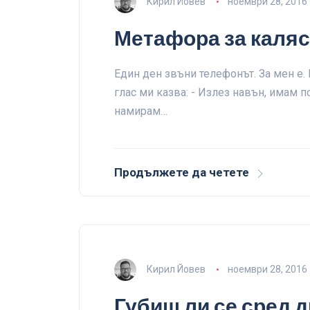
Кирил Йовев
ноември 28, 2016
Метафора за каляс
Един ден звъни телефонът. За мен е.
глас ми казва: - Излез навън, имам п
намирам…
Продължете да четете
Кирил Йовев
ноември 28, 2016
Губиш ли се сред 