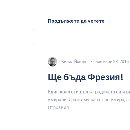
Продължете да четете
Кирил Йовев
ноември 28, 2016
Ще бъда Фрезия!
Един крал отишъл в градината си и ви
умирали. Дъбът му казал, че умира, 
Отправил…