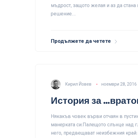
мъдрост, защото желая и аз да стан
решение.…
Продължете да четете
Кирил Йовев
ноември 28, 2016
История за …врат
Някакъв човек върви отчаян в пустин
манерката си.Палещото слънце над г
него, предвещават неизбежния край.-