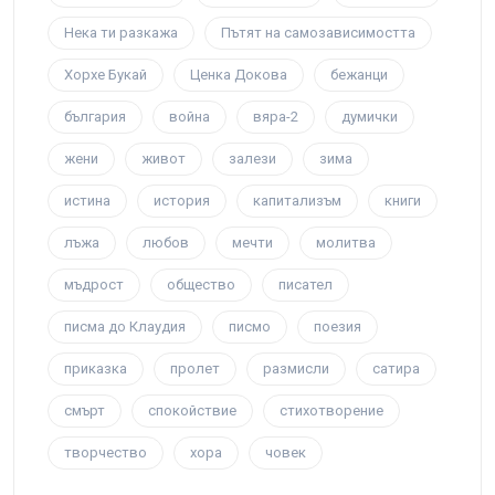
Нека ти разкажа
Пътят на самозависимостта
Хорхе Букай
Ценка Докова
бежанци
българия
война
вяра-2
думички
жени
живот
залези
зима
истина
история
капитализъм
книги
лъжа
любов
мечти
молитва
мъдрост
общество
писател
писма до Клаудия
писмо
поезия
приказка
пролет
размисли
сатира
смърт
спокойствие
стихотворение
творчество
хора
човек