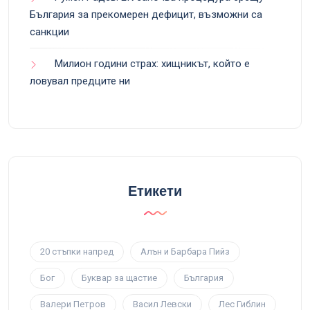
България за прекомерен дефицит, възможни са
санкции
Милион години страх: хищникът, който е
ловувал предците ни
Етикети
20 стъпки напред
Алън и Барбара Пийз
Бог
Буквар за щастие
България
Валери Петров
Васил Левски
Лес Гиблин