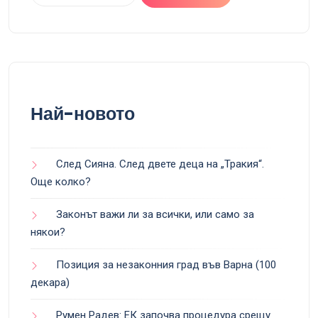
Най-новото
След Сияна. След двете деца на „Тракия“.
Още колко?
Законът важи ли за всички, или само за
някои?
Позиция за незаконния град във Варна (100
декара)
Румен Радев: ЕК започва процедура срещу