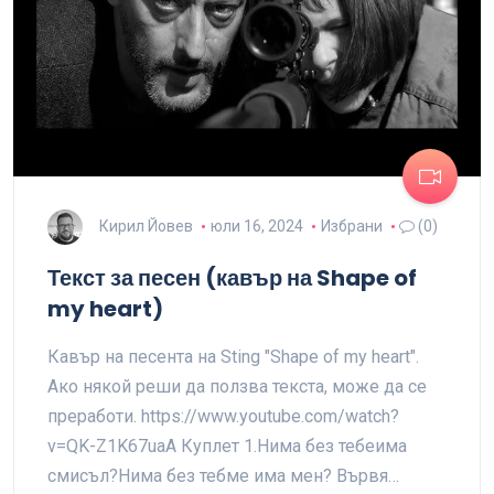
Кирил Йовев
юли 16, 2024
Избрани
(0)
Текст за песен (кавър на Shape of
my heart)
Кавър на песента на Sting "Shape of my heart".
Ако някой реши да ползва текста, може да се
преработи. https://www.youtube.com/watch?
v=QK-Z1K67uaA Куплет 1.Нима без тебеима
смисъл?Нима без тебме има мен? Вървя…