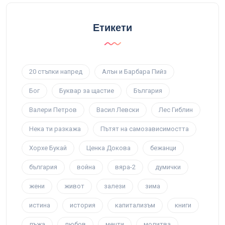
Етикети
20 стъпки напред
Алън и Барбара Пийз
Бог
Буквар за щастие
България
Валери Петров
Васил Левски
Лес Гиблин
Нека ти разкажа
Пътят на самозависимостта
Хорхе Букай
Ценка Докова
бежанци
българия
война
вяра-2
думички
жени
живот
залези
зима
истина
история
капитализъм
книги
лъжа
любов
мечти
молитва