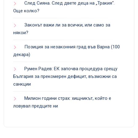
След Сияна. След двете деца на „Тракия“.
Още колко?
Законът важи ли за всички, или само за
някои?
Позиция за незаконния град във Варна (100
декара)
Румен Радев: ЕК започва процедура срещу
България за прекомерен дефицит, възможни са
санкции
Милион години страх: хищникът, който е
ловувал предците ни