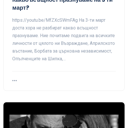
март?
https://youtu.be/MfZXcSWmFAg На 3-ти март
доста хора не разбират какво всъщност
празнуваме. Ние почитаме подвига на всичките
личности от цялото ни Възраждане, Априлското
въстание, Борбата за църковна независимост,
Опълченците на Шипка,…