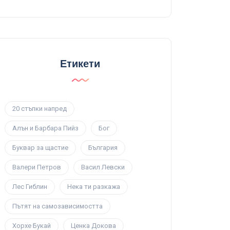
Етикети
20 стъпки напред
Алън и Барбара Пийз
Бог
Буквар за щастие
България
Валери Петров
Васил Левски
Лес Гиблин
Нека ти разкажа
Пътят на самозависимостта
Хорхе Букай
Ценка Докова