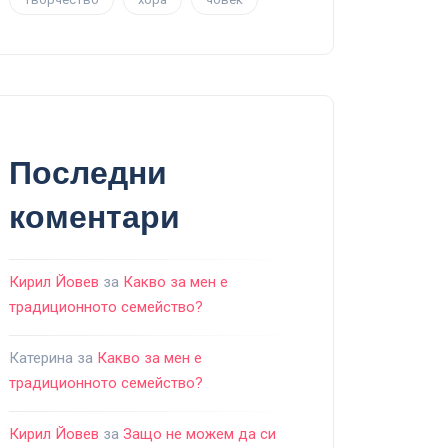
Последни
коментари
Кирил Йовев
за
Какво за мен е
традиционното семейство?
Катерина
за
Какво за мен е
традиционното семейство?
Кирил Йовев
за
Защо не можем да си