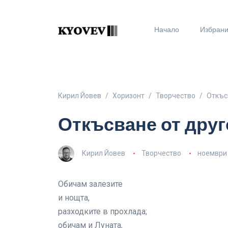
Начало
Избран
Кирил Йовев
Хоризонт
Творчество
Откъс
Откъсване от друг
Кирил Йовев
Творчество
ноември 
Обичам залезите
и нощта,
разходките в прохлада;
обичам и Луната,