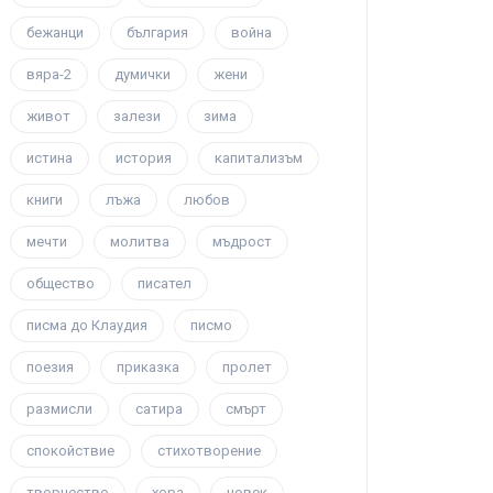
бежанци
българия
война
вяра-2
думички
жени
живот
залези
зима
истина
история
капитализъм
книги
лъжа
любов
мечти
молитва
мъдрост
общество
писател
писма до Клаудия
писмо
поезия
приказка
пролет
размисли
сатира
смърт
спокойствие
стихотворение
творчество
хора
човек