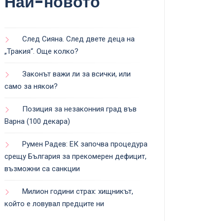
Най-новото
След Сияна. След двете деца на
„Тракия“. Още колко?
Законът важи ли за всички, или
само за някои?
Позиция за незаконния град във
Варна (100 декара)
Румен Радев: ЕК започва процедура
срещу България за прекомерен дефицит,
възможни са санкции
Милион години страх: хищникът,
който е ловувал предците ни