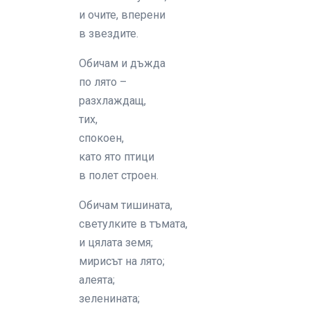
и очите, вперени
в звездите.
Обичам и дъжда
по лято –
разхлаждащ,
тих,
спокоен,
като ято птици
в полет строен.
Обичам тишината,
светулките в тъмата,
и цялата земя;
мирисът на лято;
алеята;
зеленината;