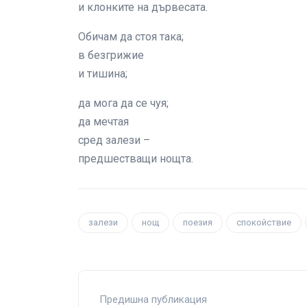
и клонките на дървесата.
Обичам да стоя така;
в безгрижие
и тишина;
да мога да се чуя;
да мечтая
сред залези –
предшестващи нощта.
залези
нощ
поезия
спокойствие
Предишна публикация