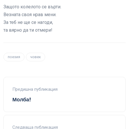
Защото колелото се върти.
Везната своя нрав мени.
За теб не ще се нагоди,
та вярно да ти отмери!
поезия
човек
Предишна публикация
Молба!
Следваща публикация