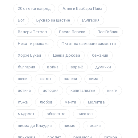
20 стъпки напред
Алън и Барбара Пийз
Бог
Буквар за щастие
България
Валери Петров
Васил Левски
Лес Гиблин
Нека ти разкажа
Пътят на самозависимостта
Хорхе Букай
Ценка Докова
бежанци
българия
война
вяра-2
думички
жени
живот
залези
зима
истина
история
капитализъм
книги
лъжа
любов
мечти
молитва
мъдрост
общество
писател
писма до Клаудия
писмо
поезия
приказка
пролет
размисли
сатира