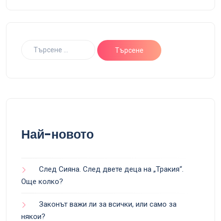
Най-новото
След Сияна. След двете деца на „Тракия“.
Още колко?
Законът важи ли за всички, или само за
някои?