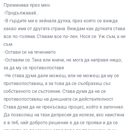
Преминава през мен.
-Продължавай…
-В гърдите ми е зейнала дупка, през която се вижда
какво има от другата страна. Виждам как дупката става
все по-голяма. Ставам все по-лек. Нося се. Уж съм, а не
съм.
-Остави се на течението.
-Оставям се. Така или иначе, не мога да направя нищо,
за да му се противопоставя.
-Не става дума дали можеш, или не можеш да му се
противопоставиш, а за това да се съобразиш със
собственото си състояние. Става дума да не се
противопоставяш на днешната си действителност.
Става дума да не прекъсваш процес, който е започнал.
Да позволиш на тази депресия да излезе, ако наистина
е в теб, най-доброто решение е да се прояви и да се