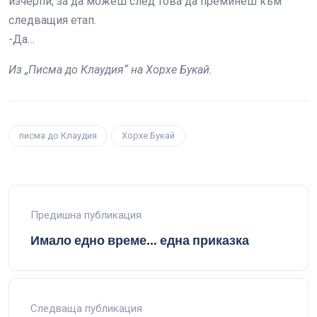
изчерпи, за да можеш след това да преминеш към
следващия етап.
-Да…
Из „Писма до Клаудия“ на Хорхе Букай.
писма до Клаудия
Хорхе Букай
Предишна публикация
Имало едно време… една приказка
Следваща публикация