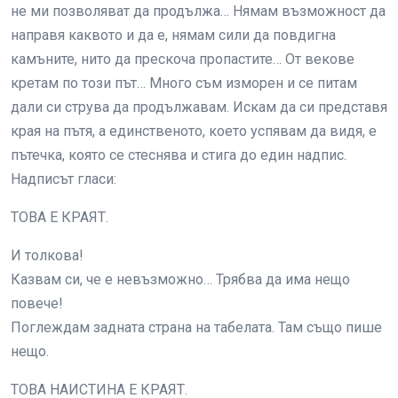
не ми позволяват да продължа… Нямам възможност да
направя каквото и да е, нямам сили да повдигна
камъните, нито да прескоча пропастите… От векове
кретам по този път… Много съм изморен и се питам
дали си струва да продължавам. Искам да си представя
края на пътя, а единственото, което успявам да видя, е
пътечка, която се стеснява и стига до един надпис.
Надписът гласи:
ТОВА Е КРАЯТ.
И толкова!
Казвам си, че е невъзможно… Трябва да има нещо
повече!
Поглеждам задната страна на табелата. Там също пише
нещо.
ТОВА НАИСТИНА Е КРАЯТ.