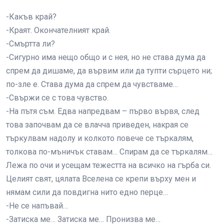
-Какъв край?
-Краят. Окончателният край.
-Смъртта ли?
-Сигурно има нещо общо и с нея, но не става дума да
спрем да дишаме, да вървим или да тупти сърцето ни;
по-зле е. Става дума да спрем да чувстваме…
-Свържи се с това чувство.
-На пътя съм. Едва напредвам – първо вървя, след
това започвам да се влачча приведен, накрая се
търкулвам надолу и колкото повече се търкалям,
толкова по-мъничък ставам… Спирам да се търкалям…
Лежа по очи и усещам тежестта на всичко на гърба си.
Целият свят, цялата Вселена се крепи върху мен и
нямам сили да повдигна нито едно перце…
-Не се напъвай…
-Затиска ме… Затиска ме… Пронизва ме…