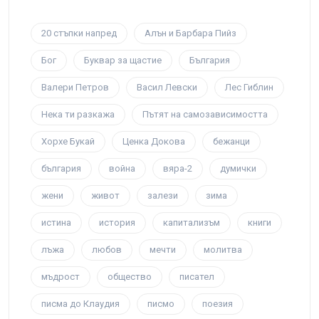
20 стъпки напред
Алън и Барбара Пийз
Бог
Буквар за щастие
България
Валери Петров
Васил Левски
Лес Гиблин
Нека ти разкажа
Пътят на самозависимостта
Хорхе Букай
Ценка Докова
бежанци
българия
война
вяра-2
думички
жени
живот
залези
зима
истина
история
капитализъм
книги
лъжа
любов
мечти
молитва
мъдрост
общество
писател
писма до Клаудия
писмо
поезия