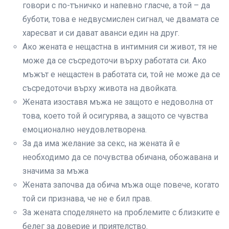
говори с по-тъничко и напевно гласче, а той – да
буботи, това е недвусмислен сигнал, че двамата се
харесват и си дават аванси един на друг.
Ако жената е нещастна в интимния си живот, тя не
може да се съсредоточи върху работата си. Ако
мъжът е нещастен в работата си, той не може да се
съсредоточи върху живота на двойката.
Жената изоставя мъжа не защото е недоволна от
това, което той й осигурява, а защото се чувства
емоционално неудовлетворена.
За да има желание за секс, на жената й е
необходимо да се почувства обичана, обожавана и
значима за мъжа
Жената започва да обича мъжа още повече, когато
той си признава, че не е бил прав.
За жената споделянето на проблемите с близките е
белег за доверие и приятелство.