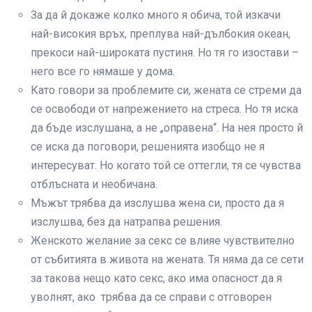
За да й докаже колко много я обича, той изкачи
най-високия връх, преплува най-дълбокия океан,
прекоси най-широката пустиня. Но тя го изостави –
него все го нямаше у дома.
Като говори за проблемите си, жената се стреми да
се освободи от напрежението на стреса. Но тя иска
да бъде изслушана, а не „оправена“. На нея просто й
се иска да поговори, решенията изобщо не я
интересуват. Но когато той се оттегли, тя се чувства
отблъсната и необичана.
Мъжът трябва да изслушва жена си, просто да я
изслушва, без да натрапва решения.
Женското желание за секс се влияе чувствително
от събитията в живота на жената. Тя няма да се сети
за такова нещо като секс, ако има опасност да я
уволнят, ако трябва да се справи с отговорен