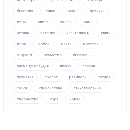
българия
война
вяра-2
думички
жени
живот
залези
зима
истина
история
капитализъм
книги
лъжа
любов
мечти
молитва
мъдрост
общество
писател
писма до Клаудия
писмо
поезия
приказка
пролет
размисли
сатира
смърт
спокойствие
стихотворение
творчество
хора
човек