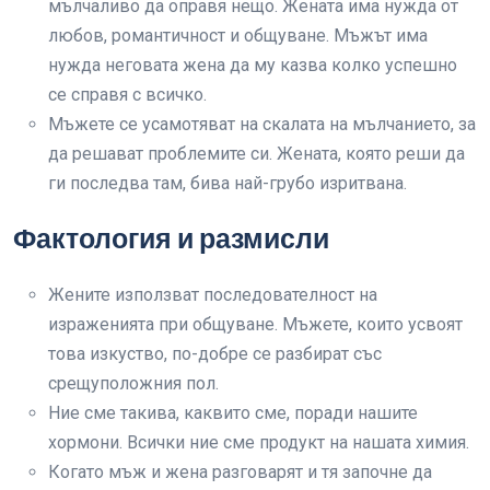
мълчаливо да оправя нещо. Жената има нужда от
любов, романтичност и общуване. Мъжът има
нужда неговата жена да му казва колко успешно
се справя с всичко.
Мъжете се усамотяват на скалата на мълчанието, за
да решават проблемите си. Жената, която реши да
ги последва там, бива най-грубо изритвана.
Фактология и размисли
Жените използват последователност на
израженията при общуване. Мъжете, които усвоят
това изкуство, по-добре се разбират със
срещуположния пол.
Ние сме такива, каквито сме, поради нашите
хормони. Всички ние сме продукт на нашата химия.
Когато мъж и жена разговарят и тя започне да