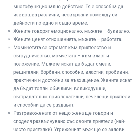
многофункционално действие. Тя е способна да
извършва различни, несвързани помежду си
дейности по едно и също време.
Жените говорят емоционално, мъжете – буквално.
Жените ценят отношенията, мъжете – работата.
Момичетата се стремят към приятелство и
сътрудничество, момчетата – към власт и
положение. Мъжете искат да бъдат смели,
решителни, борбени, способни, властни, пробивни,
практични и достойни за възхищение. Жените искат
да бъдат топли, обичливи, великодушни,
състрадателни, привлекателни, печелещи приятели
и способни да се раздават.
Разтревожената от нещо жена ще говори и
споделя развълнувано със своите приятели (най-
често приятелки). Угриженият мъж ще се залови