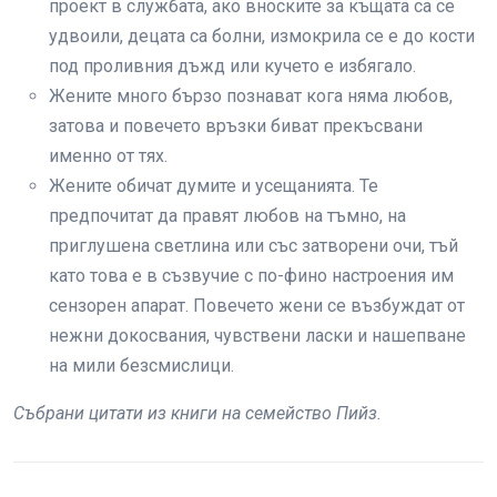
проект в службата, ако вноските за къщата са се
удвоили, децата са болни, измокрила се е до кости
под проливния дъжд или кучето е избягало.
Жените много бързо познават кога няма любов,
затова и повечето връзки биват прекъсвани
именно от тях.
Жените обичат думите и усещанията. Те
предпочитат да правят любов на тъмно, на
приглушена светлина или със затворени очи, тъй
като това е в съзвучие с по-фино настроения им
сензорен апарат. Повечето жени се възбуждат от
нежни докосвания, чувствени ласки и нашепване
на мили безсмислици.
Събрани цитати из книги на семейство Пийз.