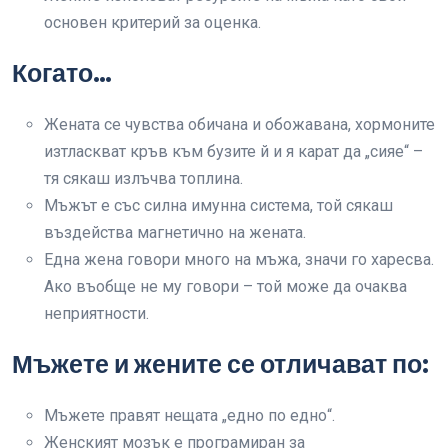
основен критерий за оценка.
Когато…
Жената се чувства обичана и обожавана, хормоните
изтласкват кръв към бузите й и я карат да „сияе“ –
тя сякаш излъчва топлина.
Мъжът е със силна имунна система, той сякаш
въздейства магнетично на жената.
Една жена говори много на мъжа, значи го харесва.
Ако въобще не му говори – той може да очаква
неприятности.
Мъжете и жените се отличават по:
Мъжете правят нещата „едно по едно“.
Женският мозък е програмиран за