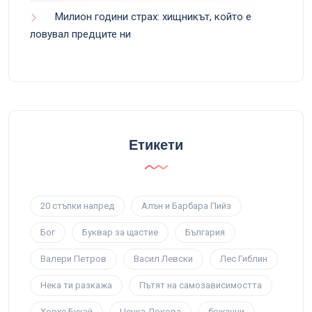
Милион години страх: хищникът, който е
ловувал предците ни
Етикети
20 стъпки напред
Алън и Барбара Пийз
Бог
Буквар за щастие
България
Валери Петров
Васил Левски
Лес Гиблин
Нека ти разкажа
Пътят на самозависимостта
Хорхе Букай
Ценка Докова
бежанци