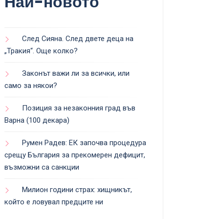
Най-новото
След Сияна. След двете деца на
„Тракия“. Още колко?
Законът важи ли за всички, или
само за някои?
Позиция за незаконния град във
Варна (100 декара)
Румен Радев: ЕК започва процедура
срещу България за прекомерен дефицит,
възможни са санкции
Милион години страх: хищникът,
който е ловувал предците ни