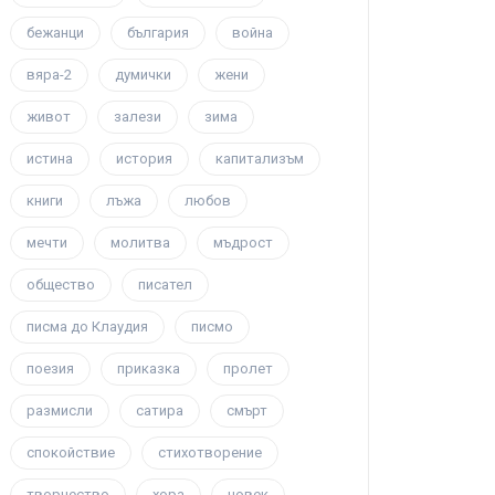
бежанци
българия
война
вяра-2
думички
жени
живот
залези
зима
истина
история
капитализъм
книги
лъжа
любов
мечти
молитва
мъдрост
общество
писател
писма до Клаудия
писмо
поезия
приказка
пролет
размисли
сатира
смърт
спокойствие
стихотворение
творчество
хора
човек