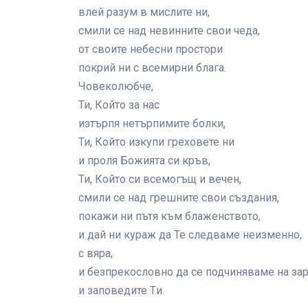
влей разум в мислите ни,
смили се над невинните свои чеда,
от своите небесни простори
покрий ни с всемирни блага.
Човеколюбче,
Ти, Който за нас
изтърпя нетърпимите болки,
Ти, Който изкупи греховете ни
и проля Божията си кръв,
Ти, Който си всемогъщ и вечен,
смили се над грешните свои създания,
покажи ни пътя към блаженството,
и дай ни кураж да Те следваме неизменно,
с вяра,
и безпрекословно да се подчиняваме на зар
и заповедите Tи.