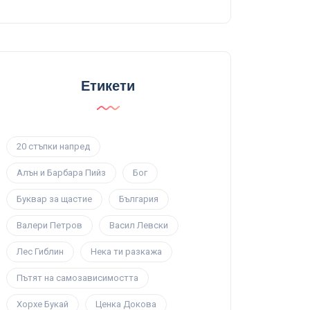
Етикети
20 стъпки напред
Алън и Барбара Пийз
Бог
Буквар за щастие
България
Валери Петров
Васил Левски
Лес Гиблин
Нека ти разкажа
Пътят на самозависимостта
Хорхе Букай
Ценка Докова