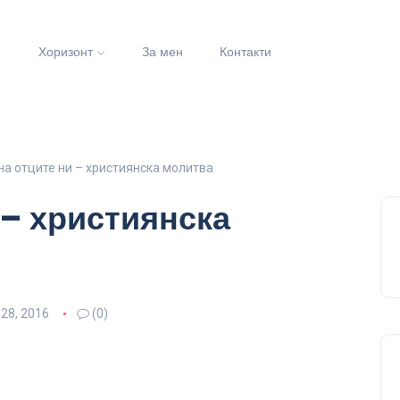
и
Хоризонт
За мен
Контакти
на отците ни – християнска молитва
 – християнска
28, 2016
(0)