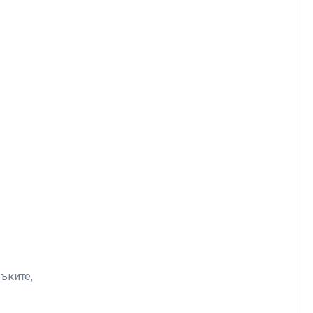
ъките,