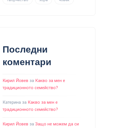
Последни
коментари
Кирил Йовев
за
Какво за мен е
традиционното семейство?
Катерина
за
Какво за мен е
традиционното семейство?
Кирил Йовев
за
Защо не можем да си