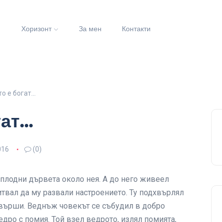
и
Хоризонт
За мен
Контакти
то е богат…
гат…
016
(0)
 плодни дървета около нея. А до него живеел
итвал да му развали настроението. Ту подхвърлял
свърши. Веднъж човекът се събудил в добро
едро с помия. Той взел ведрото, излял помията,