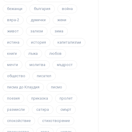
бежанци
българия
война
вяра-2
думички
жени
живот
залези
зима
истина
история
капитализъм
книги
лъжа
любов
мечти
молитва
мъдрост
общество
писател
писма до Клаудия
писмо
поезия
приказка
пролет
размисли
сатира
смърт
спокойствие
стихотворение
творчество
хора
човек