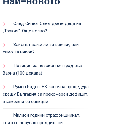
Най-новото
След Сияна. След двете деца на
„Тракия“. Още колко?
Законът важи ли за всички, или
само за някои?
Позиция за незаконния град във
Варна (100 декара)
Румен Радев: ЕК започва процедура
срещу България за прекомерен дефицит,
възможни са санкции
Милион години страх: хищникът,
който е ловувал предците ни