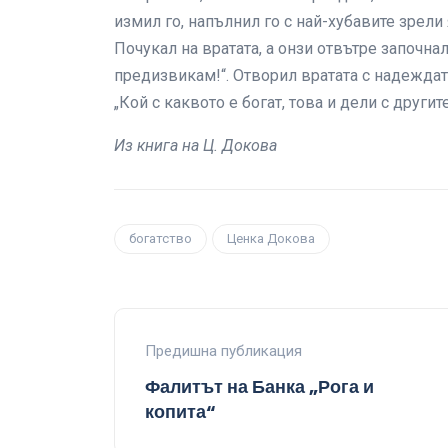
измил го, напълнил го с най-хубавите зрели
Почукал на вратата, а онзи отвътре започнал
предизвикам!“. Отворил вратата с надеждата
„Кой с каквото е богат, това и дели с другите
Из книга на Ц. Докова
богатство
Ценка Докова
Предишна публикация
Фалитът на Банка „Рога и
копита“