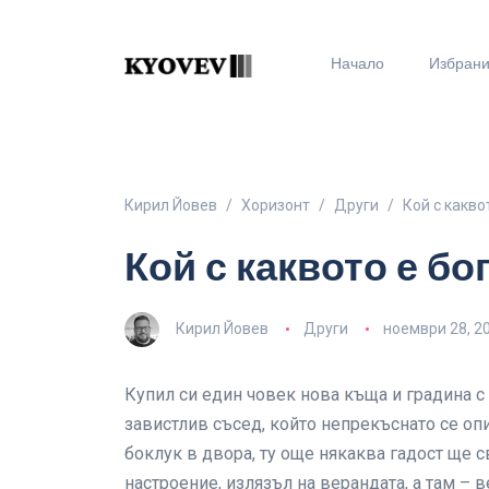
Начало
Избран
Кирил Йовев
Хоризонт
Други
Кой с какво
Кой с каквото е бо
Кирил Йовев
Други
ноември 28, 2
Купил си един човек нова къща и градина с
завистлив съсед, който непрекъснато се оп
боклук в двора, ту още някаква гадост ще 
настроение, излязъл на верандата, а там – в