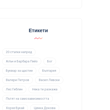
Етикети
20 стъпки напред
Алън и Барбара Пийз
Бог
Буквар за щастие
България
Валери Петров
Васил Левски
Лес Гиблин
Нека ти разкажа
Пътят на самозависимостта
Хорхе Букай
Ценка Докова