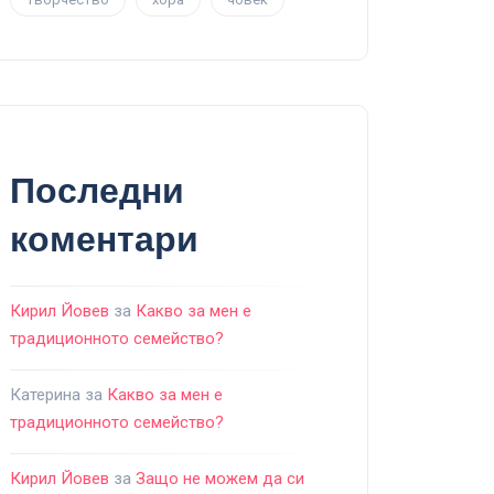
Последни
коментари
Кирил Йовев
за
Какво за мен е
традиционното семейство?
Катерина
за
Какво за мен е
традиционното семейство?
Кирил Йовев
за
Защо не можем да си