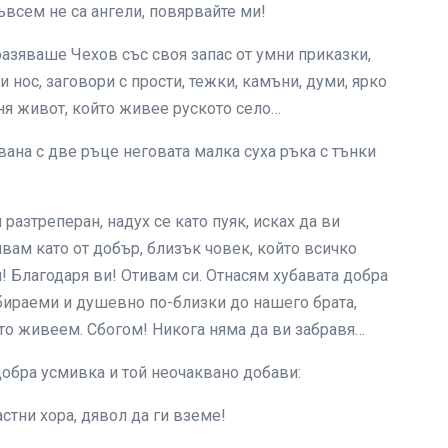
ъвсем не са ангели, повярвайте ми!
разяваше Чехов със своя запас от умни приказки,
нос, заговори с прости, тежки, камъни, думи, ярко
ня живот, който живее руското село…
вана с две ръце неговата малка суха ръка с тънки
 разтреперан, надух се като пуяк, исках да ви
ивам като от добър, близък човек, който всичко
! Благодаря ви! Отивам си. Отнасям хубавата добра
збираеми и душевно по-близки до нашего брата,
то живеем. Сбогом! Никога няма да ви забравя…
 добра усмивка и той неочаквано добави:
астни хора, дявол да ги вземе!