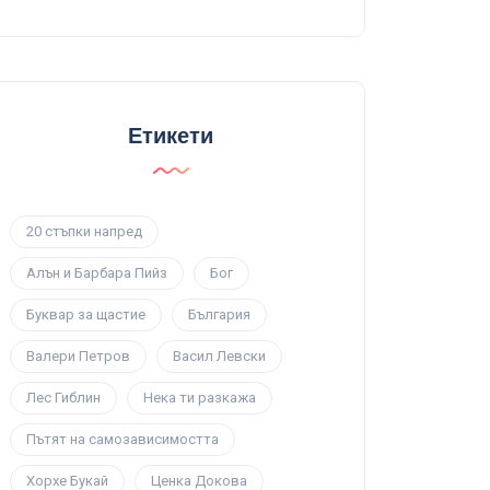
Етикети
20 стъпки напред
Алън и Барбара Пийз
Бог
Буквар за щастие
България
Валери Петров
Васил Левски
Лес Гиблин
Нека ти разкажа
Пътят на самозависимостта
Хорхе Букай
Ценка Докова