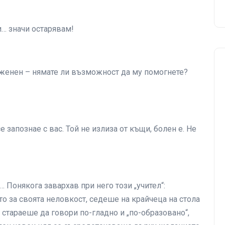
… значи остарявам!
н, женен – нямате ли възможност да му помогнете?
е запознае с вас. Той не излиза от къщи, болен е. Не
… Понякога завархав при него този „учител“:
то за своята неловкост, седеше на крайчеца на стола
е стараеше да говори по-гладно и „по-образовано“,