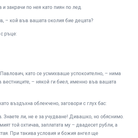
 и закрачи по нея като пиян по лед.
ов, – кой във вашата околия бие децата?
 с ръце:
Павлович, като се усмихваше успокоително, – нима
в вестниците, – някой ги биел, именно във вашата
като въздъхна облекчено, заговори с глух бас:
. Знаете ли, не е за учудване! Дивашко, но обяснимо.
мият той охтичав, заплатата му – двадесет рубли, а
стая. При такива условия и божия ангел ще