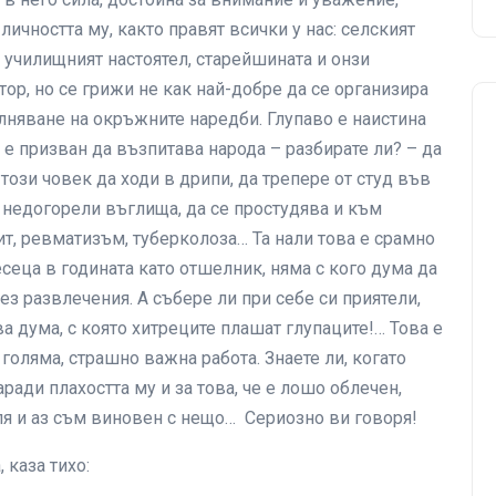
ичността му, както правят всички у нас: селският
, училищният настоятел, старейшината и онзи
ор, но се грижи не как най-добре да се организира
ълняване на окръжните наредби. Глупаво е наистина
 е призван да възпитава народа – разбирате ли? – да
този човек да ходи в дрипи, да трепере от студ във
с недогорели въглища, да се простудява и към
ит, ревматизъм, туберколоза… Та нали това е срамно
сеца в годината като отшелник, няма с кого дума да
без развлечения. А събере ли при себе си приятели,
а дума, с която хитреците плашат глупаците!… Това е
голяма, страшно важна работа. Знаете ли, когато
ради плахостта му и за това, че е лошо облечен,
еля и аз съм виновен с нещо… Сериозно ви говоря!
 каза тихо: