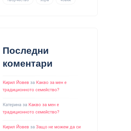
Последни
коментари
Кирил Йовев
за
Какво за мен е
традиционното семейство?
Катерина
за
Какво за мен е
традиционното семейство?
Кирил Йовев
за
Защо не можем да си