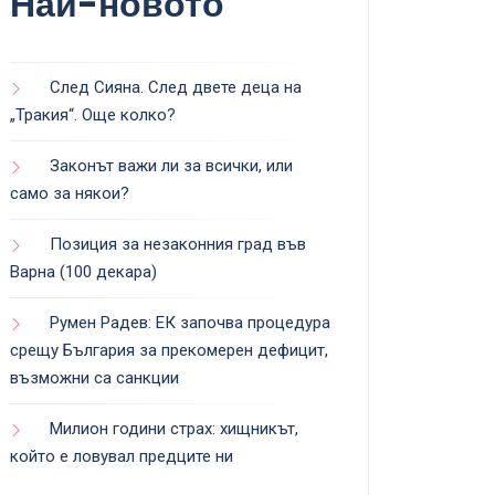
Най-новото
След Сияна. След двете деца на
„Тракия“. Още колко?
Законът важи ли за всички, или
само за някои?
Позиция за незаконния град във
Варна (100 декара)
Румен Радев: ЕК започва процедура
срещу България за прекомерен дефицит,
възможни са санкции
Милион години страх: хищникът,
който е ловувал предците ни