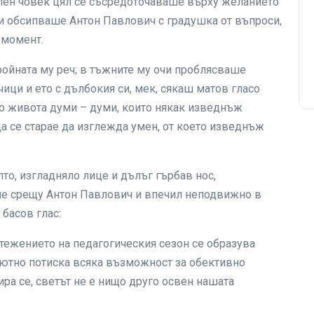
елен човек цял се съсредоточаваше върху желанието
я и обсипваше Антон Павлович с градушка от въпроси,
 момент.
ойната му реч; в тъжните му очи проблясваше
ици и ето с дълбокия си, мек, сякаш матов гласо
до живота думи – думи, които някак изведнъж
а се старае да изглежда умен, от което изведнъж
лто, изгладняло лице и дълъг гърбав нос,
ше срещу Антон Павлович и впечил неподвижно в
 басов глас:
отежението на педагогическия сезон се образува
лютно потиска всяка възможност за обективно
а се, светът не е нищо друго освен нашата