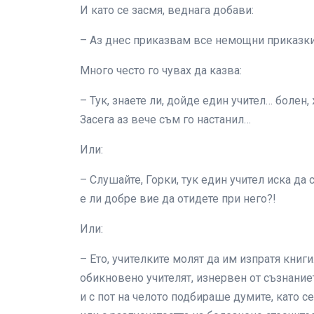
И като се засмя, веднага добави:
– Аз днес приказвам все немощни приказки
Много често го чувах да казва:
– Тук, знаете ли, дойде един учител… боле
Засега аз вече съм го настанил…
Или:
– Слушайте, Горки, тук един учител иска да с
е ли добре вие да отидете при него?!
Или:
– Ето, учителките молят да им изпратя книги
обикновено учителят, изнервен от съзнание
и с пот на челото подбираше думите, като с