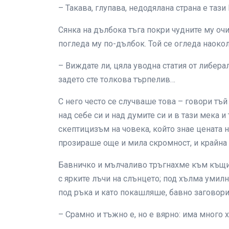
– Такава, глупава, недодялана страна е тази
Сянка на дълбока тъга покри чудните му оч
погледа му по-дълбок. Той се огледа наокол
– Виждате ли, цяла уводна статия от либера
задето сте толкова търпелив…
С него често се случваше това – говори тъ
над себе си и над думите си и в тази мека
скептицизъм на човека, който знае цената н
прозираше още и мила скромност, и крайна
Бавничко и мълчаливо тръгнахме към къщи.
с ярките лъчи на слънцето; под хълма умил
под ръка и като покашляше, бавно заговори
– Срамно и тъжно е, но е вярно: има много 