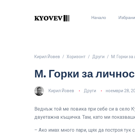
Начало
Избран
Кирил Йовев
Хоризонт
Други
М. Горки за
М. Горки за личнос
Кирил Йовев
Други
ноември 28, 2
Веднъж той ме повика при себе си в село К
двуетажна къщичка. Там, като ми показваше
– Ако имах много пари, щях да построя тук с