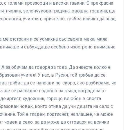
о, с големи проззорци и високи тавани. С прекрасна
и, пчелин, зеленчукова градина, овощна градина; ще
орология, учителят, приятелю, трябва всичко да знае,
 ме отстрани и се усмихна със своята мека, мила
ривличаше и събуждаше особено изострено внимание
 А аз обичам да говоря за това. Да знаехте колко е
разован учител! У нас, в Русия, той трябва да се
ва трябва да се направи по-скоро, ако разбираме, че
 ще се разпадне подобно на къща, изградена от
ъде артист, художник, горещо влюбен в своята
образован човек, който отива да учи децата на село с
очение. Той е гладен, подтиснат, наплашен, че може
ят човек в село, за да може да отговаря на всички
 в него сила, достойна за внимание и уважение,