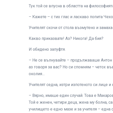
Тук той се впусна в областта на философията
– Кажете – с тих глас и ласкаво попита Чех
Учителят скочи от стола възмутено и замаха
Какво приказвате! Аз? Никога! Да бия?
И обидено запуфтя.
– Не се вълнувайте – продължаваше Антон 
аз говоря за вас? Но си спомням – четох въ
околия…
Учителят седна, изтри изпотеното си лице и 
– Вярно, имаше един случай. Това е Макаров
Той е женен, четири деца, жена му болна, са
училището е едно мазе и за учителя – една 