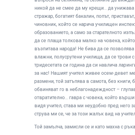
никой да не смее да му крещи… да унижава л
стражар, богатият бакалин, попът, приставът
чиновник, който се нарича училищен инспект
образованието, а само за старателното изп
да се плаща толкова малко на човека, който
възпитава народа! Не бива да се позволява 
влажни, полусрутени училища, да се трови 
тридесетата си година да си навлича ларинг
за нас! Нашият учител живее осем-девет ме
размени, той затъпява в самота, без книги, 
обвиняват го в неблагонадеждност – глупав
отвратително… гавра с човека, който върши 
видя учител, става ми неудобно пред него за
струва ми се, че за този жалък вид на учит
Той замълча, замисли се и като махна с ръка,