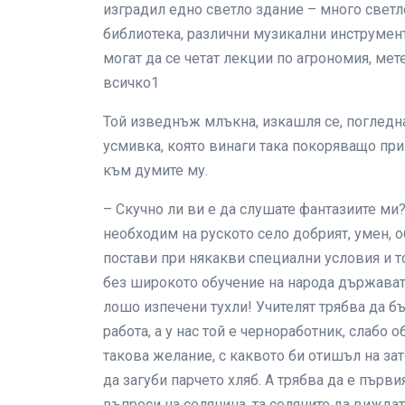
изградил едно светло здание – много светл
библиотека, различни музикални инструмент
могат да се четат лекции по агрономия, мете
всичко1
Той изведнъж млъкна, изкашля се, погледна
усмивка, която винаги така покоряващо п
към думите му.
– Скучно ли ви е да слушате фантазиите ми?
необходим на руското село добрият, умен, об
постави при някакви специални условия и то
без широкото обучение на народа държавата
лошо изпечени тухли! Учителят трябва да б
работа, а у нас той е черноработник, слабо 
такова желание, с каквото би отишъл на зат
да загуби парчето хляб. А трябва да е първи
въпроси на селянина, та селяните да виждат