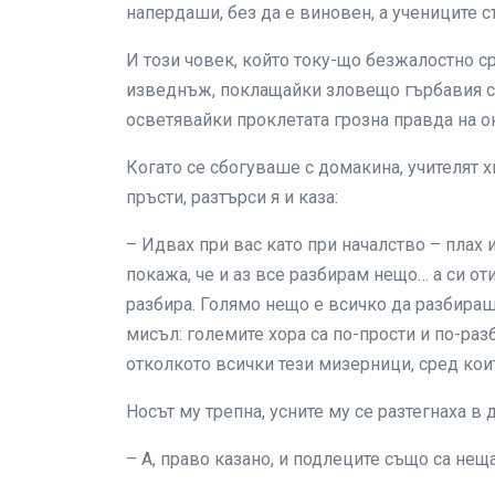
напердаши, без да е виновен, а учениците с
И този човек, който току-що безжалостно с
изведнъж, поклащайки зловещо гърбавия си 
осветявайки проклетата грозна правда на о
Когато се сбогуваше с домакина, учителят х
пръсти, разтърси я и каза:
– Идвах при вас като при началство – плах и
покажа, че и аз все разбирам нещо… а си от
разбира. Голямо нещо е всичко да разбираш
мисъл: големите хора са по-прости и по-ра
отколкото всички тези мизерници, сред кои
Носът му трепна, усните му се разтегнаха в
– А, право казано, и подлеците също са нещ