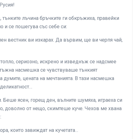
 Русия!
и, тънките лъчина бръчките ги обкръжиха, правейки
о и се пошегува със себе си:
лен вестник ви изкарах. Да вървим, ще ви черпя чай,
й топло, сериозно, искрено и изведнъж се надсмее
 и тъжна насмешка се чувствуваше тънкият
а думите, цената на мечтанията. В тази насмешка
 деликатност…
 Беше ясен, горещ ден, вълните шумяха, играеха си
но, доволно от нещо, скимтеше куче. Чехов ме хвана
:
хора, които завиждат на кучетата…