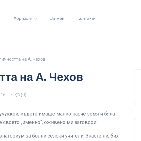
и
Хоризонт
За мен
Контакти
 личността на А. Чехов
тта на А. Чехов
016
(0)
учуккой, където имаше малко парче земя и бяла
 своето „именно“, оживено ми заговори:
анаториум за болни селски учители. Знаете ли, бих