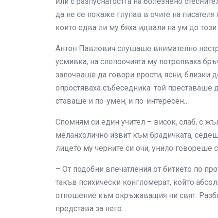
или с разпуснатостта на болезнено стеснит
да не се покаже глупав в очите на писател
които едва ли му бяха идвали на ум до този
Антон Павлович слушаше внимателно нестр
усмивка, на слепоочията му потрепваха бръч
започваше да говори прости, ясни, близки 
опростяваха събеседника: той преставаше д
ставаше и по-умен, и по-интересен…
Спомням си един учител – висок, слаб, с жъ
меланхолично извит към брадичката, седе
лицето му черните си очи, унило говореше с
– От подобни впечатления от битието по пр
такъв психически конгломерат, който абсо
отношение към окръжаващия ни свят. Разбир
представа за него…