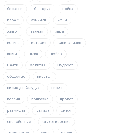
бежанци
българия
война
вяра-2
думички
жени
живот
залези
зима
истина
история
капитализъм
книги
лъжа
любов
мечти
молитва
мъдрост
общество
писател
писма до Клаудия
писмо
поезия
приказка
пролет
размисли
сатира
смърт
спокойствие
стихотворение
творчество
хора
човек