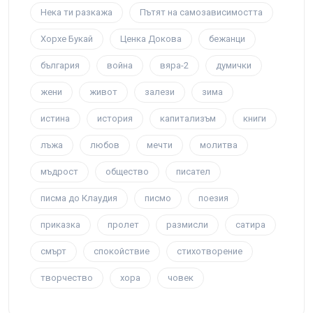
Нека ти разкажа
Пътят на самозависимостта
Хорхе Букай
Ценка Докова
бежанци
българия
война
вяра-2
думички
жени
живот
залези
зима
истина
история
капитализъм
книги
лъжа
любов
мечти
молитва
мъдрост
общество
писател
писма до Клаудия
писмо
поезия
приказка
пролет
размисли
сатира
смърт
спокойствие
стихотворение
творчество
хора
човек