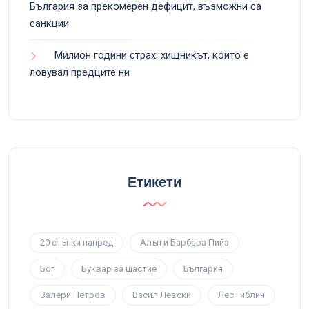
България за прекомерен дефицит, възможни са
санкции
Милион години страх: хищникът, който е
ловувал предците ни
Етикети
20 стъпки напред
Алън и Барбара Пийз
Бог
Буквар за щастие
България
Валери Петров
Васил Левски
Лес Гиблин