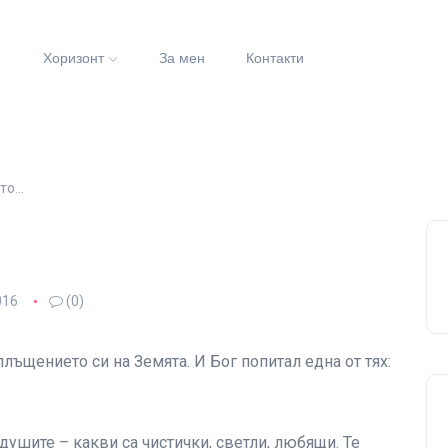
и
Хоризонт
За мен
Контакти
то…
016
(0)
ъщението си на Земята. И Бог попитал една от тях:
ушите – какви са чистички, светли, любящи. Те