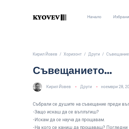
Начало
Избран
Кирил Йовев
Хоризонт
Други
Съвещание
Съвещанието…
Кирил Йовев
Други
ноември 28, 2
Събрали се душите на съвещание преди въпл
-Защо искаш да се въплътиш?
-Искам да се науча да прощавам.
-На кого се каниш да прощаваш? Погледни д