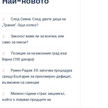
Най-новото
След Сияна. След двете деца на
„Тракия“. Още колко?
Законът важи ли за всички, или
само за някои?
Позиция за незаконния град във
Варна (100 декара)
Румен Радев: ЕК започва процедура
срещу България за прекомерен дефицит,
възможни са санкции
Милион години страх: хищникът,
който е ловувал предците ни