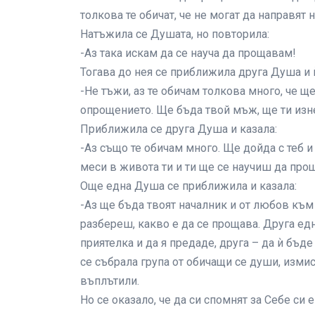
толкова те обичат, че не могат да направят
Натъжила се Душата, но повторила:
-Аз така искам да се науча да прощавам!
Тогава до нея се приближила друга Душа и и
-Не тъжи, аз те обичам толкова много, че щ
опрощението. Ще бъда твой мъж, ще ти изн
Приближила се друга Душа и казала:
-Аз също те обичам много. Ще дойда с теб и
меси в живота ти и ти ще се научиш да про
Още една Душа се приближила и казала:
-Аз ще бъда твоят началник и от любов към
разбереш, какво е да се прощава. Друга е
приятелка и да я предаде, друга – да ѝ бъд
се събрала група от обичащи се души, измис
въплътили.
Но се оказало, че да си спомнят за Себе си