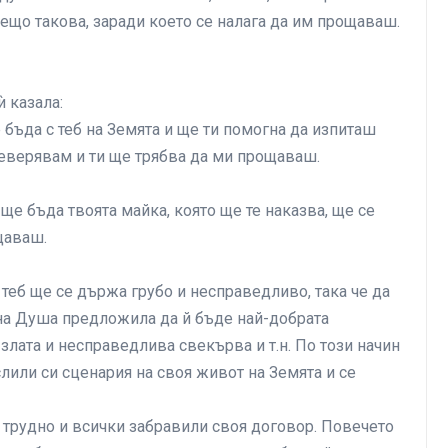
 нещо такова, заради което се налага да им прощаваш.
̀ казала:
е бъда с теб на Земята и ще ти помогна да изпиташ
еверявам и ти ще трябва да ми прощаваш.
 ще бъда твоята майка, която ще те наказва, ще се
щаваш.
 теб ще се държа грубо и несправедливо, така че да
дна Душа предложила да й бъде най-добрата
е злата и несправедлива свекърва и т.н. По този начин
лили си сценария на своя живот на Земята и се
 е трудно и всички забравили своя договор. Повечето