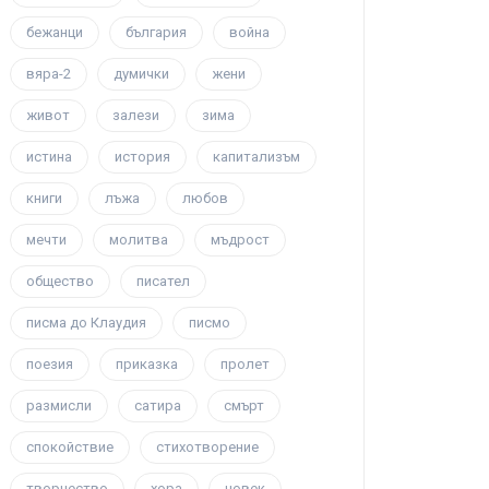
бежанци
българия
война
вяра-2
думички
жени
живот
залези
зима
истина
история
капитализъм
книги
лъжа
любов
мечти
молитва
мъдрост
общество
писател
писма до Клаудия
писмо
поезия
приказка
пролет
размисли
сатира
смърт
спокойствие
стихотворение
творчество
хора
човек