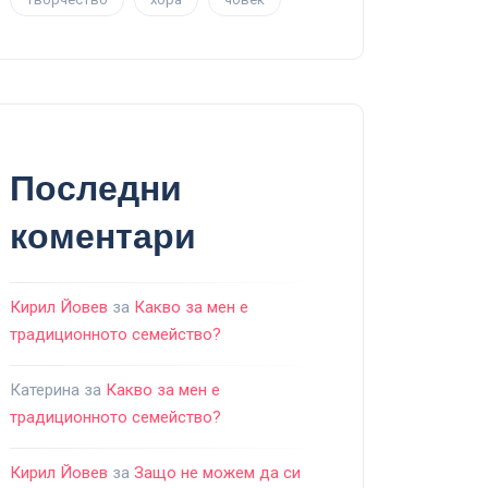
Последни
коментари
Кирил Йовев
за
Какво за мен е
традиционното семейство?
Катерина
за
Какво за мен е
традиционното семейство?
Кирил Йовев
за
Защо не можем да си