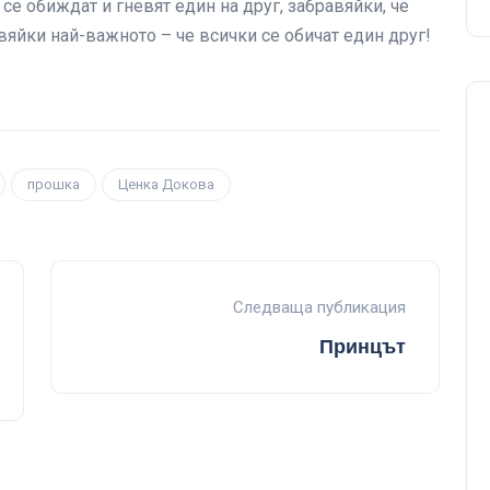
се обиждат и гневят един на друг, забравяйки, че
вяйки най-важното – че всички се обичат един друг!
прошка
Ценка Докова
Следваща публикация
Принцът