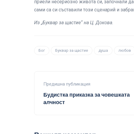
приели несериозно живота си, започнали да 
сами са си съставили този сценарий и забра
Из „Буквар за щастие“ на Ц. Докова.
Бог
Буквар за щастие
душа
любов
Предишна публикация
Будистка приказка за човешката
алчност