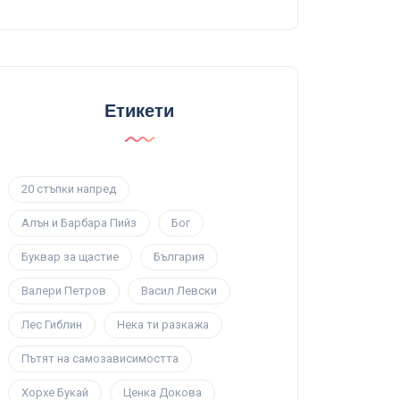
Етикети
20 стъпки напред
Алън и Барбара Пийз
Бог
Буквар за щастие
България
Валери Петров
Васил Левски
Лес Гиблин
Нека ти разкажа
Пътят на самозависимостта
Хорхе Букай
Ценка Докова