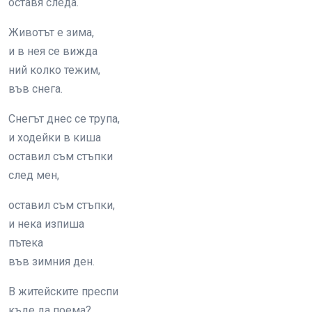
оставя следа.
Животът е зима,
и в нея се вижда
ний колко тежим,
във снега.
Снегът днес се трупа,
и ходейки в киша
оставил съм стъпки
след мен,
оставил съм стъпки,
и нека изпиша
пътека
във зимния ден.
В житейските преспи
къде да поема?