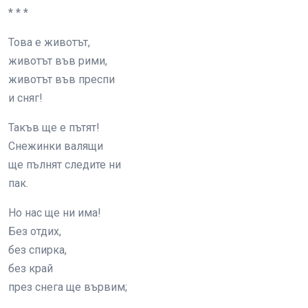
* * *
Това е животът,
животът във рими,
животът във преспи
и сняг!
Такъв ще е пътят!
Снежинки валящи
ще пълнят следите ни
пак.
Но нас ще ни има!
Без отдих,
без спирка,
без край
през снега ще вървим;