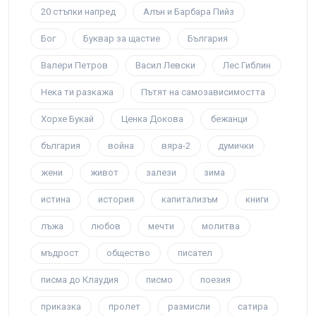
20 стъпки напред
Алън и Барбара Пийз
Бог
Буквар за щастие
България
Валери Петров
Васил Левски
Лес Гиблин
Нека ти разкажа
Пътят на самозависимостта
Хорхе Букай
Ценка Докова
бежанци
българия
война
вяра-2
думички
жени
живот
залези
зима
истина
история
капитализъм
книги
лъжа
любов
мечти
молитва
мъдрост
общество
писател
писма до Клаудия
писмо
поезия
приказка
пролет
размисли
сатира