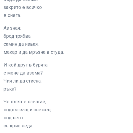
закрито е всичко
в снега.
Аз зная:
брод трябва
самин да извая,
макар и да мръзна в студа.
И кой друг в бурята
с мене да взема?
Чия ли да стисна,
ръка?
Че пътят е хлъзгав,
подлъгващ и снежен,
под него
се крие леда.