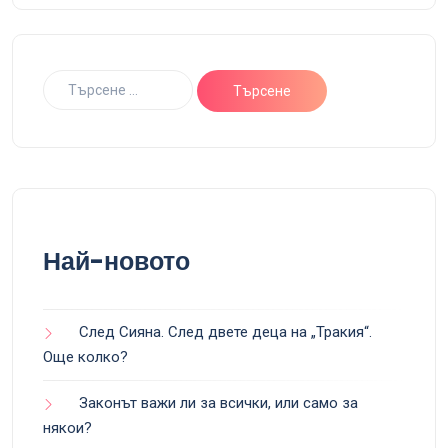
Най-новото
След Сияна. След двете деца на „Тракия“.
Още колко?
Законът важи ли за всички, или само за
някои?