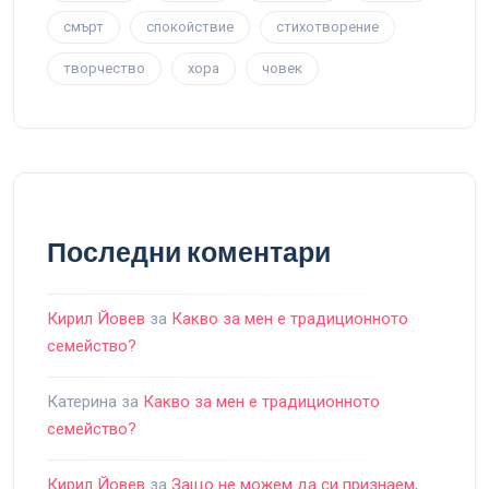
смърт
спокойствие
стихотворение
творчество
хора
човек
Последни коментари
Кирил Йовев
за
Какво за мен е традиционното
семейство?
Катерина
за
Какво за мен е традиционното
семейство?
Кирил Йовев
за
Защо не можем да си признаем,