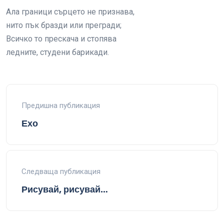
Ала граници сърцето не признава,
нито пък бразди или прегради;
Всичко то прескача и стопява
ледните, студени барикади.
Предишна публикация
Ехо
Следваща публикация
Рисувай, рисувай…