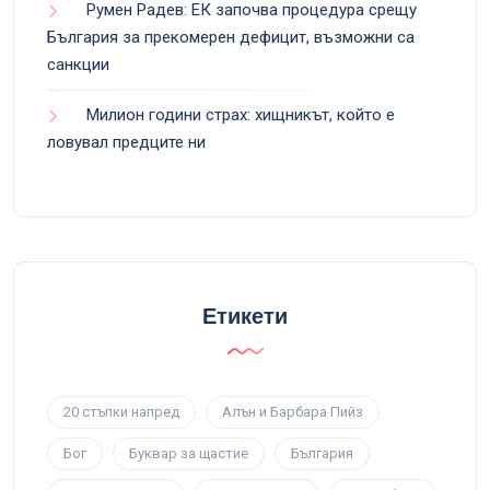
Румен Радев: ЕК започва процедура срещу
България за прекомерен дефицит, възможни са
санкции
Милион години страх: хищникът, който е
ловувал предците ни
Етикети
20 стъпки напред
Алън и Барбара Пийз
Бог
Буквар за щастие
България