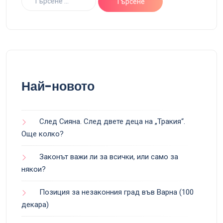
Най-новото
След Сияна. След двете деца на „Тракия“.
Още колко?
Законът важи ли за всички, или само за
някои?
Позиция за незаконния град във Варна (100
декара)