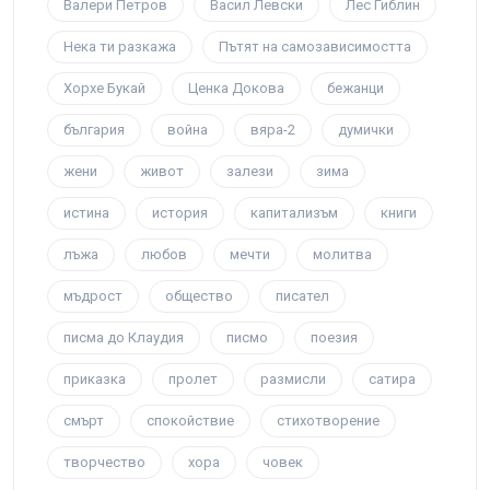
Валери Петров
Васил Левски
Лес Гиблин
Нека ти разкажа
Пътят на самозависимостта
Хорхе Букай
Ценка Докова
бежанци
българия
война
вяра-2
думички
жени
живот
залези
зима
истина
история
капитализъм
книги
лъжа
любов
мечти
молитва
мъдрост
общество
писател
писма до Клаудия
писмо
поезия
приказка
пролет
размисли
сатира
смърт
спокойствие
стихотворение
творчество
хора
човек