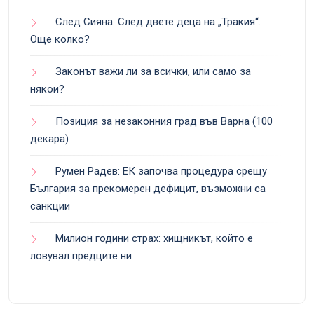
След Сияна. След двете деца на „Тракия“.
Още колко?
Законът важи ли за всички, или само за
някои?
Позиция за незаконния град във Варна (100
декара)
Румен Радев: ЕК започва процедура срещу
България за прекомерен дефицит, възможни са
санкции
Милион години страх: хищникът, който е
ловувал предците ни