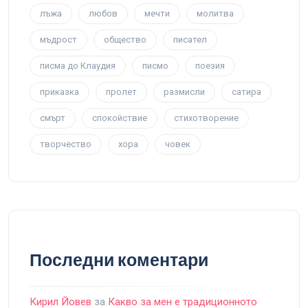
лъжа
любов
мечти
молитва
мъдрост
общество
писател
писма до Клаудия
писмо
поезия
приказка
пролет
размисли
сатира
смърт
спокойствие
стихотворение
творчество
хора
човек
Последни коментари
Кирил Йовев
за
Какво за мен е традиционното