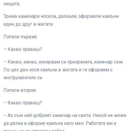
нещата.
Трима каменари носели, дялкали, оформяли камъни
един до друг в жегата.
Питали първия:
– Какво правиш?
– Какво, какво, изкарвам си прехраната, каменар съм.
По цял ден нося камъни в жегата и ги оформям с
инструментите си.
Питали втория:
– Какво правиш?
– Аз съм най-добрият каменар на света. Никой не може
да дялка и оформя камъни като мен. Работата ми е