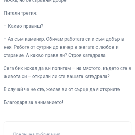
тежка, но се справям добре.
Питали третия:
– Какво правиш?
– Аз съм каменар. Обичам работата си и съм добър в
нея. Работя от сутрин до вечер в жегата с любов и
старание. А какво правя ли? Строя катедрала.
Сега бих искал да ви попитам – на мястото, където сте в
живота си – открили ли сте вашата катедрала?
В случай че не сте, желая ви от сърце да я откриете
Благодаря за вниманието!
Предишна публикация