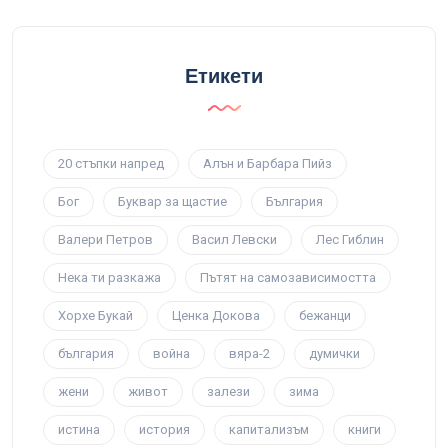
Етикети
20 стъпки напред
Алън и Барбара Пийз
Бог
Буквар за щастие
България
Валери Петров
Васил Левски
Лес Гиблин
Нека ти разкажа
Пътят на самозависимостта
Хорхе Букай
Ценка Докова
бежанци
българия
война
вяра-2
думички
жени
живот
залези
зима
истина
история
капитализъм
книги