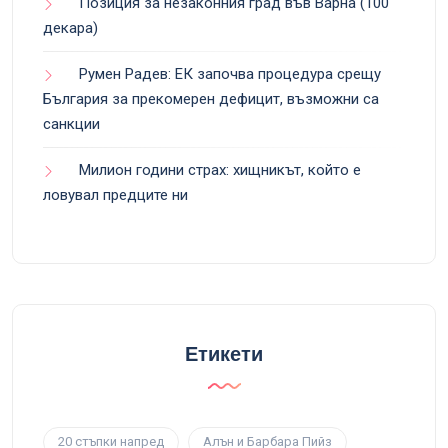
Позиция за незаконния град във Варна (100
декара)
Румен Радев: ЕК започва процедура срещу
България за прекомерен дефицит, възможни са
санкции
Милион години страх: хищникът, който е
ловувал предците ни
Етикети
20 стъпки напред
Алън и Барбара Пийз