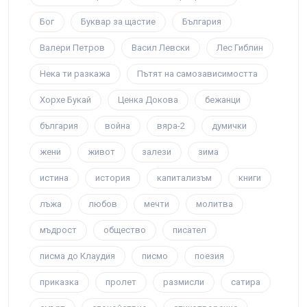
Бог
Буквар за щастие
България
Валери Петров
Васил Левски
Лес Гиблин
Нека ти разкажа
Пътят на самозависимостта
Хорхе Букай
Ценка Докова
бежанци
българия
война
вяра-2
думички
жени
живот
залези
зима
истина
история
капитализъм
книги
лъжа
любов
мечти
молитва
мъдрост
общество
писател
писма до Клаудия
писмо
поезия
приказка
пролет
размисли
сатира