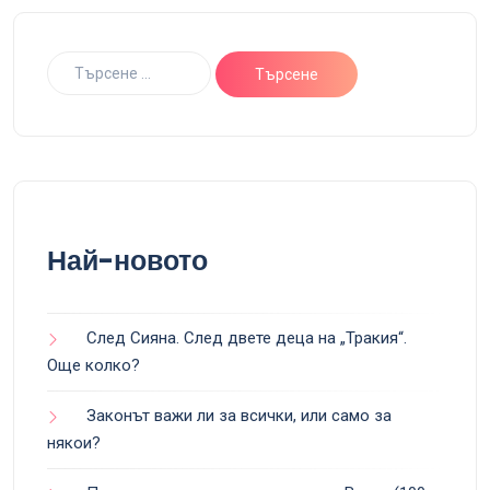
Най-новото
След Сияна. След двете деца на „Тракия“.
Още колко?
Законът важи ли за всички, или само за
някои?