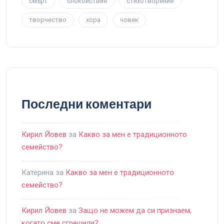
смърт
спокойствие
стихотворение
творчество
хора
човек
Последни коментари
Кирил Йовев
за
Какво за мен е традиционното
семейство?
Катерина
за
Какво за мен е традиционното
семейство?
Кирил Йовев
за
Защо не можем да си признаем,
когато сме сгрешили?