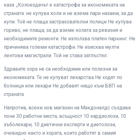
каза: „Колоездачът е катастрофа за икономиката на
страната: не купува коли и не взема пари назаем, за да
купи. Той не плаща застрахователни полици Не купува
гориво, не плаща, за да вземе колата за ревизия и
необходимите ремонти. Не използва платен паркинг. Не
причинява големи катастрофи. Не изисква мулти
лентови магистрали. Той не става затлъстял.
Здравите хора не са необходими или полезни за
икономиката. Те не купуват лекарства Не ходят по
болници или лекари Не добавят нищо към БВП на
страната.
Напротив, всеки нов магазин на Макдоналдс създава
поне 30 работни места, всъщност 10 кардиолози, 10
зъболекари, 10 диетични експерти и диетолози,
очевидно както и хората, които работят в самия