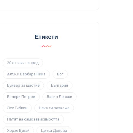
Етикети
20 стъпки напред
Алън и Барбара Пийз
Бог
Буквар за щастие
България
Валери Петров
Васил Левски
Лес Гиблин
Нека ти разкажа
Пътят на самозависимостта
Хорхе Букай
Ценка Докова