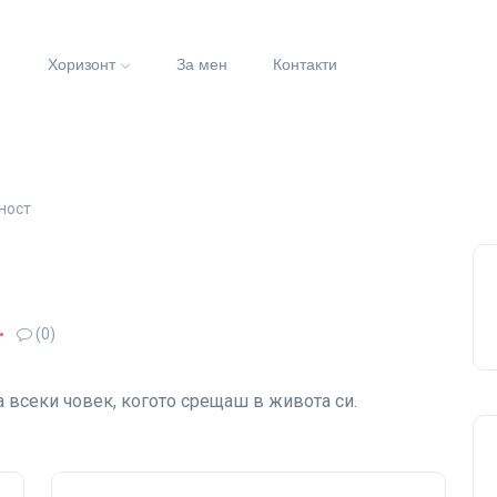
и
Хоризонт
За мен
Контакти
ност
(0)
а всеки човек, когото срещаш в живота си.