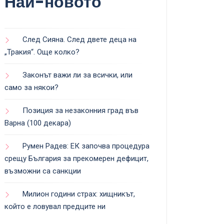
Най-новото
След Сияна. След двете деца на
„Тракия“. Още колко?
Законът важи ли за всички, или
само за някои?
Позиция за незаконния град във
Варна (100 декара)
Румен Радев: ЕК започва процедура
срещу България за прекомерен дефицит,
възможни са санкции
Милион години страх: хищникът,
който е ловувал предците ни