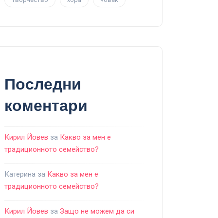
Последни
коментари
Кирил Йовев
за
Какво за мен е
традиционното семейство?
Катерина
за
Какво за мен е
традиционното семейство?
Кирил Йовев
за
Защо не можем да си