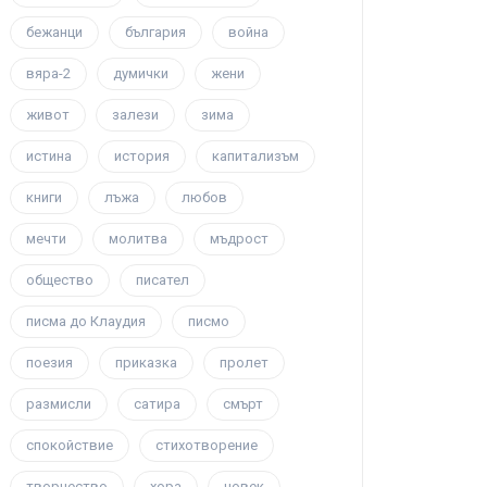
бежанци
българия
война
вяра-2
думички
жени
живот
залези
зима
истина
история
капитализъм
книги
лъжа
любов
мечти
молитва
мъдрост
общество
писател
писма до Клаудия
писмо
поезия
приказка
пролет
размисли
сатира
смърт
спокойствие
стихотворение
творчество
хора
човек