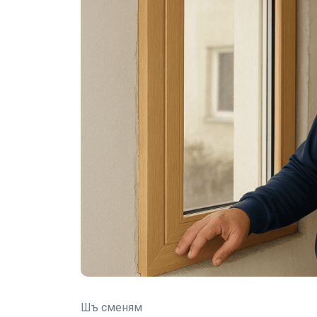
Шъ сменям