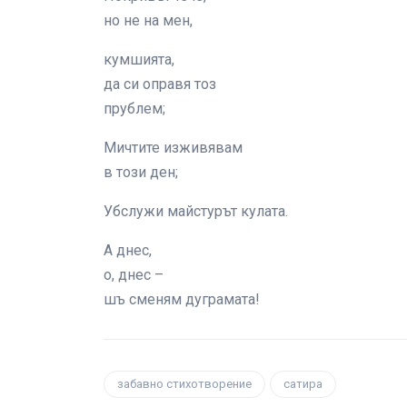
но не на мен,
кумшията,
да си оправя тоз
прублем;
Мичтите изживявам
в този ден;
Убслужи майстурът кулата.
А днес,
о, днес –
шъ сменям дуграмата!
забавно стихотворение
сатира