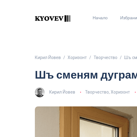
Начало
Избран
Кирил Йовев
Хоризонт
Творчество
Шъ см
Шъ сменям дуграм
Кирил Йовев
Творчество
,
Хоризонт