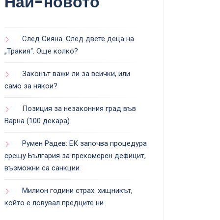
Най-новото
След Сияна. След двете деца на
„Тракия“. Още колко?
Законът важи ли за всички, или
само за някои?
Позиция за незаконния град във
Варна (100 декара)
Румен Радев: ЕК започва процедура
срещу България за прекомерен дефицит,
възможни са санкции
Милион години страх: хищникът,
който е ловувал предците ни