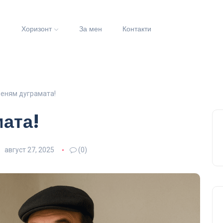
и
Хоризонт
За мен
Контакти
еням дуграмата!
ата!
август 27, 2025
(0)