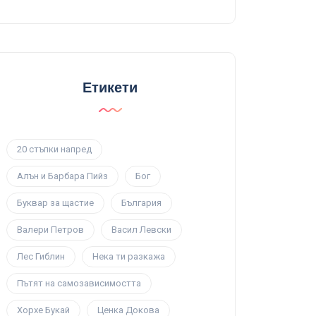
Етикети
20 стъпки напред
Алън и Барбара Пийз
Бог
Буквар за щастие
България
Валери Петров
Васил Левски
Лес Гиблин
Нека ти разкажа
Пътят на самозависимостта
Хорхе Букай
Ценка Докова