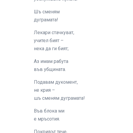
Шъ сменям
дуграмата!
Лекари стачкуват,
учител бият –
нека да ги бият;
Аз имам рабута
във убщината.
Подавам дукомент,
не крия –
шъ сменям дуграмата!
Във блока ми
е мръсотия.
Покривът тече,