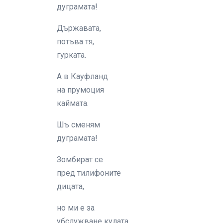
дуграмата!
Държавата,
потъва тя,
гурката.
А в Кауфланд
на прумоция
каймата.
Шъ сменям
дуграмата!
Зомбират се
пред тилифоните
дицата,
но ми е за
убслужване кулата.