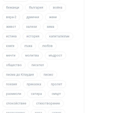
бежанци
българия
война
вяра-2
думички
жени
живот
залези
зима
истина
история
капитализъм
книги
лъжа
любов
мечти
молитва
мъдрост
общество
писател
писма до Клаудия
писмо
поезия
приказка
пролет
размисли
сатира
смърт
спокойствие
стихотворение
творчество
хора
човек