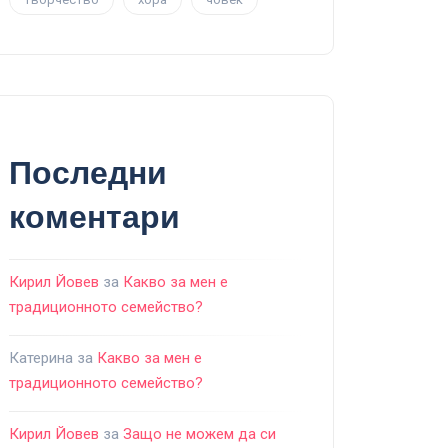
Последни
коментари
Кирил Йовев
за
Какво за мен е
традиционното семейство?
Катерина
за
Какво за мен е
традиционното семейство?
Кирил Йовев
за
Защо не можем да си