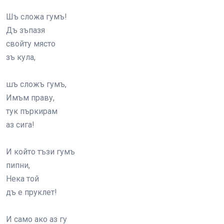
Шъ сложа гумъ!
Дъ зъпазя
свойту място
зъ кула,
шъ сложъ гумъ,
Имъм праву,
тук пъркирам
аз сига!
И който тъзи гумъ
пипни,
Нека той
дъ е пруклет!
И само ако аз гу