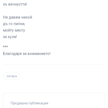
зъ вечнустта!
Ни давам никой
дъ го пипни,
мойту мясту
за кула!
***
Благодаря за вниманието!
сатира
Предишна публикация