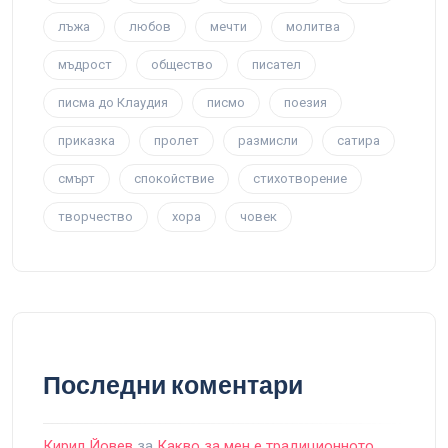
лъжа
любов
мечти
молитва
мъдрост
общество
писател
писма до Клаудия
писмо
поезия
приказка
пролет
размисли
сатира
смърт
спокойствие
стихотворение
творчество
хора
човек
Последни коментари
Кирил Йовев
за
Какво за мен е традиционното