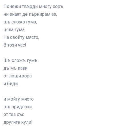
Понежи твърди многу хоръ
ни знаят де пъркирам аз,
шъ сложа гума,
цяла гума,
На свойту място,
В този час!
Шъ сложъ гумъ
дъ мъ пази
от лоши хора
и биди,
и мойту място
шъ придпази,
от тез със
другите кули!