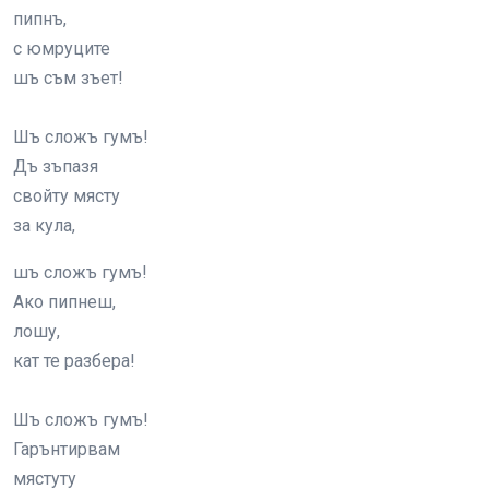
пипнъ,
с юмруците
шъ съм зъет!
Шъ сложъ гумъ!
Дъ зъпазя
свойту мясту
за кула,
шъ сложъ гумъ!
Ако пипнеш,
лошу,
кат те разбера!
Шъ сложъ гумъ!
Гарънтирвам
мястуту