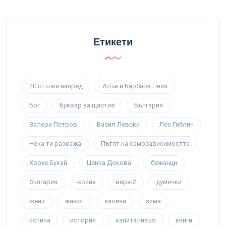
Етикети
20 стъпки напред
Алън и Барбара Пийз
Бог
Буквар за щастие
България
Валери Петров
Васил Левски
Лес Гиблин
Нека ти разкажа
Пътят на самозависимостта
Хорхе Букай
Ценка Докова
бежанци
българия
война
вяра-2
думички
жени
живот
залези
зима
истина
история
капитализъм
книги