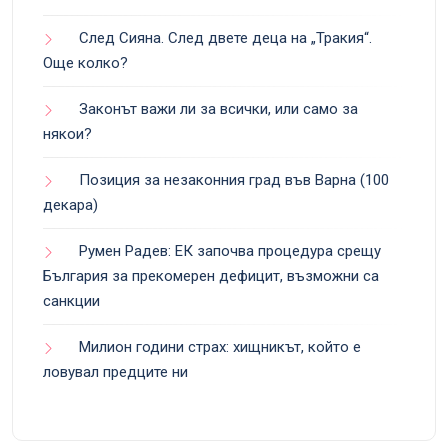
След Сияна. След двете деца на „Тракия“.
Още колко?
Законът важи ли за всички, или само за
някои?
Позиция за незаконния град във Варна (100
декара)
Румен Радев: ЕК започва процедура срещу
България за прекомерен дефицит, възможни са
санкции
Милион години страх: хищникът, който е
ловувал предците ни