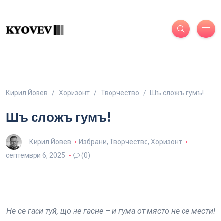
Кирил Йовев
Хоризонт
Творчество
Шъ сложъ гумъ!
Шъ сложъ гумъ!
Кирил Йовев
Избрани
,
Творчество
,
Хоризонт
септември 6, 2025
(0)
Не се гаси туй, що не гасне – и гума от място не се мести!