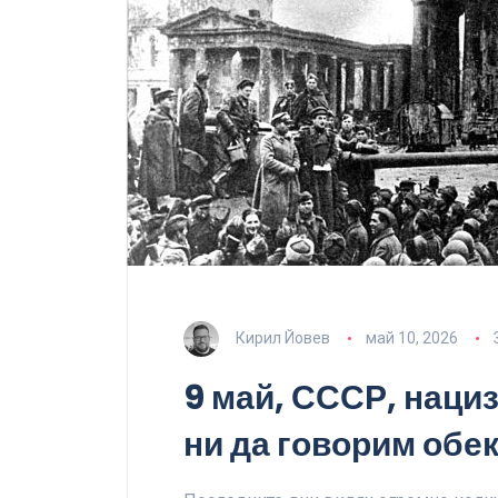
Кирил Йовев
май 10, 2026
9 май, СССР, наци
ни да говорим обе