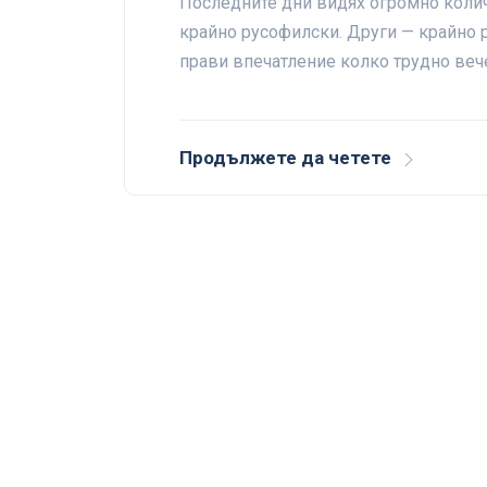
Последните дни видях огромно колич
крайно русофилски. Други — крайно р
прави впечатление колко трудно веч
Продължете да четете