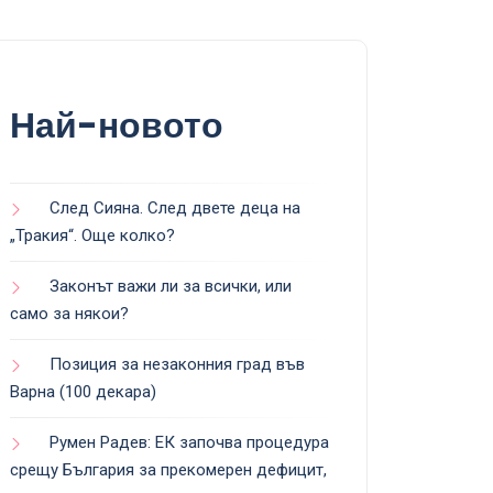
Най-новото
След Сияна. След двете деца на
„Тракия“. Още колко?
Законът важи ли за всички, или
само за някои?
Позиция за незаконния град във
Варна (100 декара)
Румен Радев: ЕК започва процедура
срещу България за прекомерен дефицит,