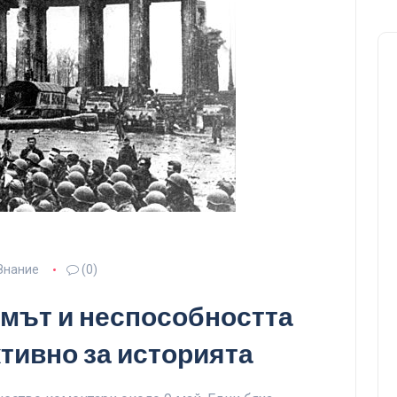
Знание
(0)
змът и неспособността
ктивно за историята