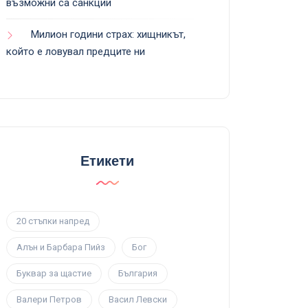
възможни са санкции
Милион години страх: хищникът,
който е ловувал предците ни
Етикети
20 стъпки напред
Алън и Барбара Пийз
Бог
Буквар за щастие
България
Валери Петров
Васил Левски