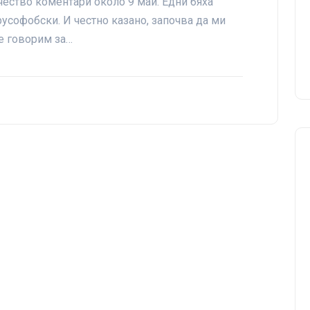
ество коментари около 9 май. Едни бяха
усофобски. И честно казано, започва да ми
е говорим за…