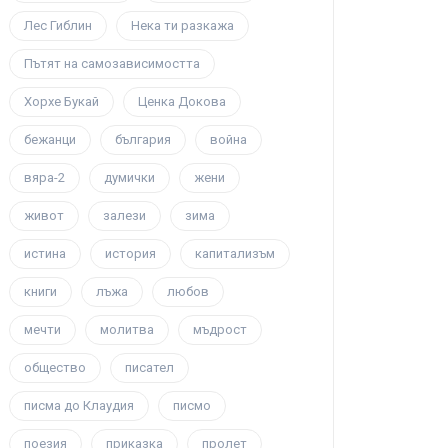
Лес Гиблин
Нека ти разкажа
Пътят на самозависимостта
Хорхе Букай
Ценка Докова
бежанци
българия
война
вяра-2
думички
жени
живот
залези
зима
истина
история
капитализъм
книги
лъжа
любов
мечти
молитва
мъдрост
общество
писател
писма до Клаудия
писмо
поезия
приказка
пролет