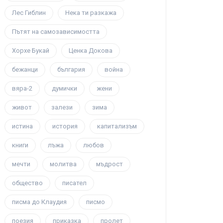
Лес Гиблин
Нека ти разкажа
Пътят на самозависимостта
Хорхе Букай
Ценка Докова
бежанци
българия
война
вяра-2
думички
жени
живот
залези
зима
истина
история
капитализъм
книги
лъжа
любов
мечти
молитва
мъдрост
общество
писател
писма до Клаудия
писмо
поезия
приказка
пролет