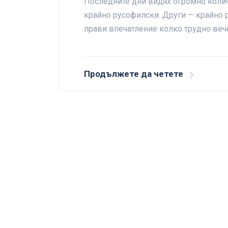
Последните дни видях огромно колич
крайно русофилски. Други — крайно р
прави впечатление колко трудно веч
Продължете да четете