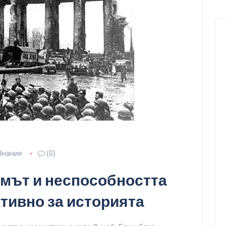
Знание
(0)
змът и неспособността
ктивно за историята