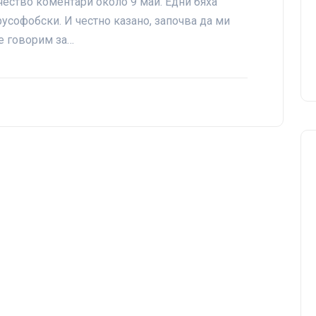
ество коментари около 9 май. Едни бяха
усофобски. И честно казано, започва да ми
е говорим за…