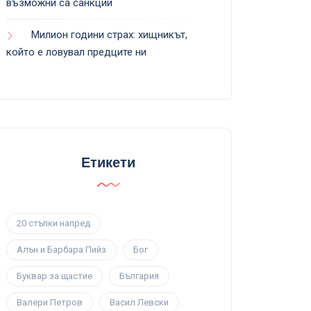
възможни са санкции
Милион години страх: хищникът,
който е ловувал предците ни
Етикети
20 стъпки напред
Алън и Барбара Пийз
Бог
Буквар за щастие
България
Валери Петров
Васил Левски