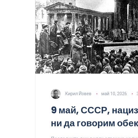
Кирил Йовев
май 10, 2026
9 май, СССР, наци
ни да говорим обе