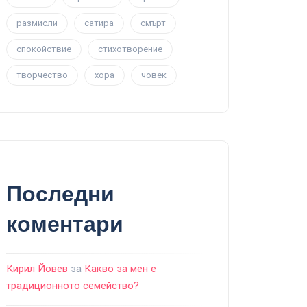
размисли
сатира
смърт
спокойствие
стихотворение
творчество
хора
човек
Последни
коментари
Кирил Йовев
за
Какво за мен е
традиционното семейство?