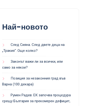
Най-новото
След Сияна. След двете деца на
„Тракия“. Още колко?
Законът важи ли за всички, или
само за някои?
Позиция за незаконния град във
Варна (100 декара)
Румен Радев: ЕК започва процедура
срещу България за прекомерен дефицит,