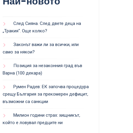
Най-новото
След Сияна. След двете деца на
„Тракия“. Още колко?
Законът важи ли за всички, или
само за някои?
Позиция за незаконния град във
Варна (100 декара)
Румен Радев: ЕК започва процедура
срещу България за прекомерен дефицит,
възможни са санкции
Милион години страх: хищникът,
който е ловувал предците ни