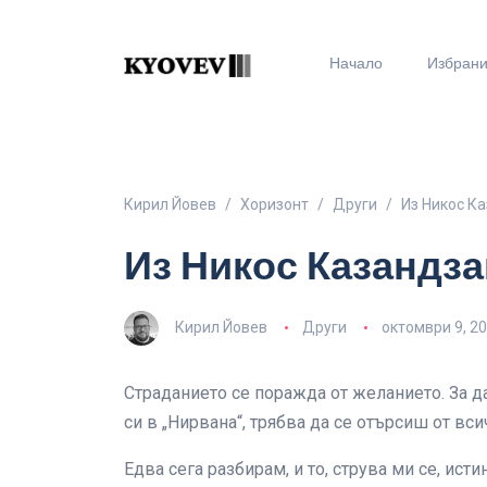
Начало
Избран
Кирил Йовев
Хоризонт
Други
Из Никос Ка
Из Никос Казандза
Кирил Йовев
Други
октомври 9, 2
Страданието се поражда от желанието. За да
си в „Нирвана“, трябва да се отърсиш от в
Едва сега разбирам, и то, струва ми се, ист