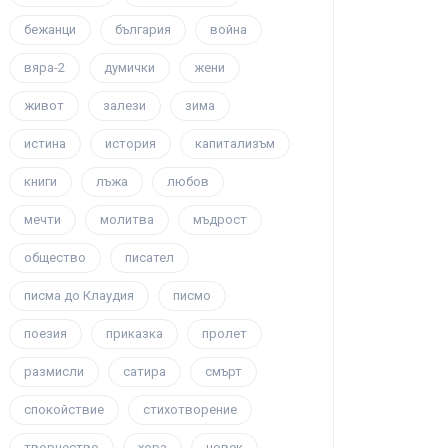
бежанци
българия
война
вяра-2
думички
жени
живот
залези
зима
истина
история
капитализъм
книги
лъжа
любов
мечти
молитва
мъдрост
общество
писател
писма до Клаудия
писмо
поезия
приказка
пролет
размисли
сатира
смърт
спокойствие
стихотворение
творчество
хора
човек