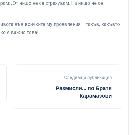
рам: „От нищо не се страхувам. На нищо не се
ивота във всичките му проявления – такъв, какъвто
лко е важно това!
Следваща публикация
Размисли… по Братя
Карамазови