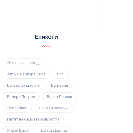
Етикети
20 стъпки напред
Алън и Барбара Пийз
Бог
Буквар за щастие
България
Валери Петров
Васил Левски
Лес Гиблин
Нека ти разкажа
Пътят на самозависимостта
Хорхе Букай
Ценка Докова