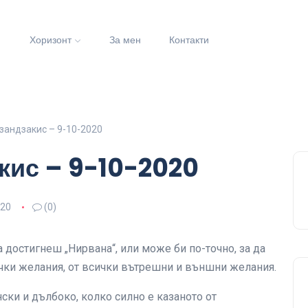
и
Хоризонт
За мен
Контакти
зандзакис – 9-10-2020
кис – 9-10-2020
020
(0)
 достигнеш „Нирвана“, или може би по-точно, за да
сички желания, от всички вътрешни и външни желания.
ински и дълбоко, колко силно е казаното от