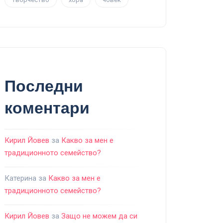
Последни
коментари
Кирил Йовев
за
Какво за мен е
традиционното семейство?
Катерина
за
Какво за мен е
традиционното семейство?
Кирил Йовев
за
Защо не можем да си