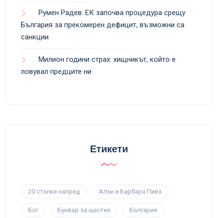
Румен Радев: ЕК започва процедура срещу
България за прекомерен дефицит, възможни са
санкции
Милион години страх: хищникът, който е
ловувал предците ни
Етикети
20 стъпки напред
Алън и Барбара Пийз
Бог
Буквар за щастие
България