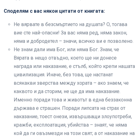
Споделям с вас някои цитати от книгата:
Не вярвате в безсмъртието на душата? О, тогава
вие сте най-опасни! За вас няма ред, няма закон,
няма и добродетел – значи, всичко ви е позволено.
Не знам дали има Бог, или няма Бог. Знам, че
Вярата в нещо отвъдно, което ще ни донесе
награда или наказание, е стълб, който крепи нашата
цивилизация. Иначе, без това, ще настанат
всякакви зверства между хората – ако знаем, че
каквото и да сторим, не ще да има наказание.
Именно поради това и животът в една беззаконна
държава е страшен. Поради липсата на страх от
наказание, тоест онези, извършващи злоупотреби,
кражби, експлоатация, убийства – знаят, че няма
кой да ги овъзмезди на този свят; а от наказание на