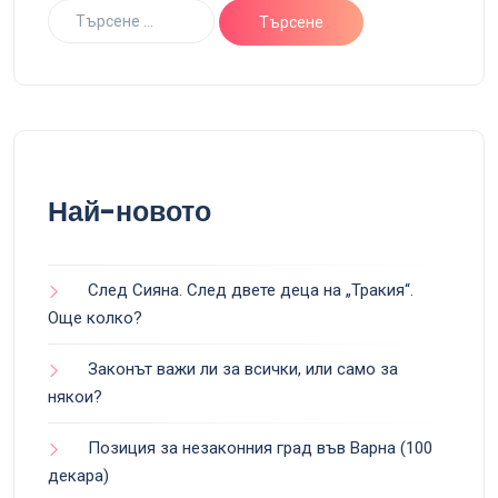
Най-новото
След Сияна. След двете деца на „Тракия“.
Още колко?
Законът важи ли за всички, или само за
някои?
Позиция за незаконния град във Варна (100
декара)