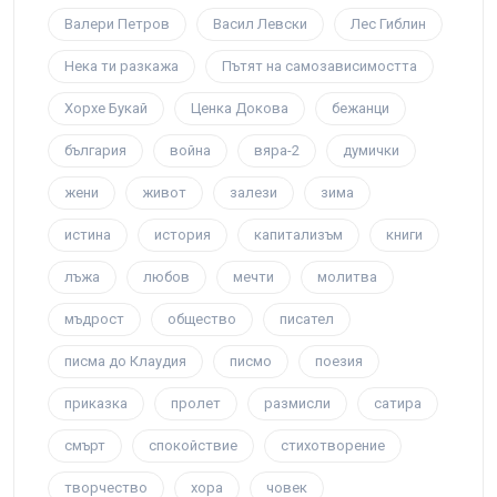
Валери Петров
Васил Левски
Лес Гиблин
Нека ти разкажа
Пътят на самозависимостта
Хорхе Букай
Ценка Докова
бежанци
българия
война
вяра-2
думички
жени
живот
залези
зима
истина
история
капитализъм
книги
лъжа
любов
мечти
молитва
мъдрост
общество
писател
писма до Клаудия
писмо
поезия
приказка
пролет
размисли
сатира
смърт
спокойствие
стихотворение
творчество
хора
човек