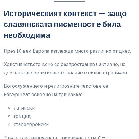
Историческият контекст — защо
славянската писменост е била
необходима
През IX век Европа изглежда много различно от днес.
Християнството вече се разпространява активно, но
достъпът до религиозното знание е силно ограничен.
Богослужението и религиозните текстове се
извършват основно на три езика:
латински;
гръцки;
староеврейски.
Това е така наречената „триезична догма“ —