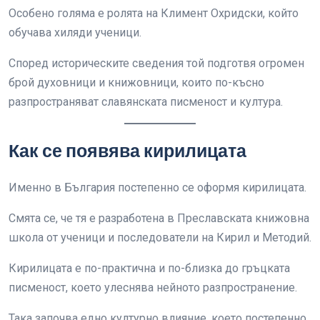
Особено голяма е ролята на Климент Охридски, който
обучава хиляди ученици.
Според историческите сведения той подготвя огромен
брой духовници и книжовници, които по-късно
разпространяват славянската писменост и култура.
Как се появява кирилицата
Именно в България постепенно се оформя кирилицата.
Смята се, че тя е разработена в Преславската книжовна
школа от ученици и последователи на Кирил и Методий.
Кирилицата е по-практична и по-близка до гръцката
писменост, което улеснява нейното разпространение.
Така започва едно културно влияние, което постепенно