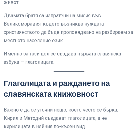
живот.
Двамата братя са изпратени на мисия във
Великоморавия, където възниква нуждата
християнството да бъде проповядвано на разбираем за
местното население език.
Именно за тази цел се създава първата славянска
азбука — глаголицата.
Глаголицата и раждането на
славянската книжовност
Важно е да се уточни нещо, което често се бърка:
Кирил и Методий създават глаголицата, а не
кирилицата в нейния по-късен вид.