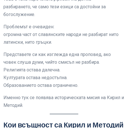
разбирането, че само тези езици са достойни за
богослужение.
Проблемът е очевиден:
огромна част от славянските народи не разбират нито
латински, нито гръцки.
Представете си как изглежда една проповед, ако
човек слуша думи, чийто смисъл не разбира.
Религията остава далечна.
Културата остава недостъпна.
Образованието остава ограничено.
Именно тук се появява историческата мисия на Кирил и
Методий.
Кои всъщност са Кирил и Методий