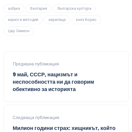
азбука
България
българска култура
кирил и методий
кирилица
княз Борис
Цар Симеон
Предишна публикация
9 май, СССР, нацизмът и
неспособността ни да говорим
обективно за историята
Следваща публикация
Милион години страх: хищникът, който