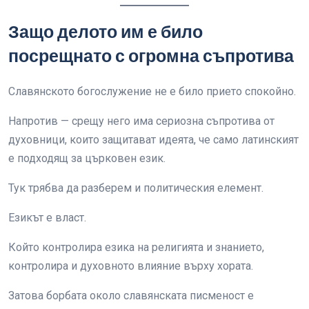
Защо делото им е било
посрещнато с огромна съпротива
Славянското богослужение не е било прието спокойно.
Напротив — срещу него има сериозна съпротива от
духовници, които защитават идеята, че само латинският
е подходящ за църковен език.
Тук трябва да разберем и политическия елемент.
Езикът е власт.
Който контролира езика на религията и знанието,
контролира и духовното влияние върху хората.
Затова борбата около славянската писменост е