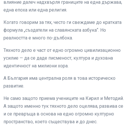
влияние далеч надхвърля границите на една държава,
една епоха или една религия.
Когато говорим за тях, често ги свеждаме до кратката
формула „създатели на славянската азбука“. Но
реалността е много по-дълбока.
Тяхното дело е част от едно огромно цивилизационно
усилие — да се даде писменост, култура и духовна
идентичност на милиони хора.
А България има централна роля в това историческо
развитие.
Не само защото приема учениците на Кирил и Методий.
А защото именно тук тяхното дело оцелява, развива се
и се превръща в основа на едно огромно културно
пространство, което съществува и до днес.