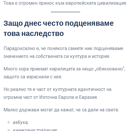
Това е огромен принос към европейската цивилизация.
Защо днес често подценяваме
това наследство
Парадоксално е, че понякога самите ние подценяваме
значението на собствената си култура и история.
Много хора приемат кирилицата за нещо „обикновено“,
защото са израснали с нея.
Но реално тя е част от културната идентичност на
огромна част от Източна Европа и Евразия.
Малко държави могат да кажат, че са дали на света:
азбука;
книжовна традиция;