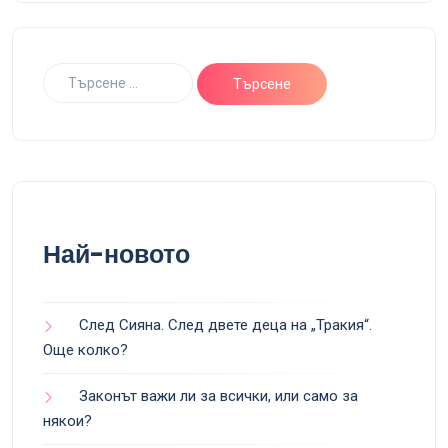
Най-новото
След Сияна. След двете деца на „Тракия“.
Още колко?
Законът важи ли за всички, или само за
някои?